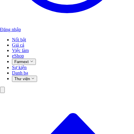
Đăng nhập
Nổi bật
Giá cả
Việc làm
eShop
Farmext
Sự kiện
Danh bạ
Thư viện