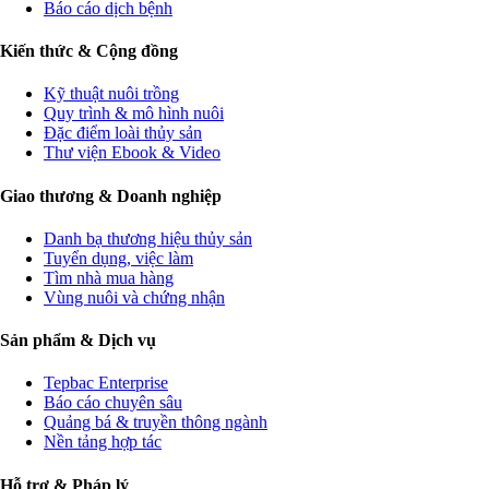
Báo cáo dịch bệnh
Kiến thức & Cộng đồng
Kỹ thuật nuôi trồng
Quy trình & mô hình nuôi
Đặc điểm loài thủy sản
Thư viện Ebook & Video
Giao thương & Doanh nghiệp
Danh bạ thương hiệu thủy sản
Tuyển dụng, việc làm
Tìm nhà mua hàng
Vùng nuôi và chứng nhận
Sản phẩm & Dịch vụ
Tepbac Enterprise
Báo cáo chuyên sâu
Quảng bá & truyền thông ngành
Nền tảng hợp tác
Hỗ trợ & Pháp lý