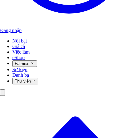
Đăng nhập
Nổi bật
Giá cả
Việc làm
eShop
Farmext
Sự kiện
Danh bạ
Thư viện