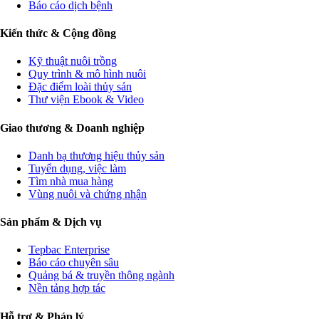
Báo cáo dịch bệnh
Kiến thức & Cộng đồng
Kỹ thuật nuôi trồng
Quy trình & mô hình nuôi
Đặc điểm loài thủy sản
Thư viện Ebook & Video
Giao thương & Doanh nghiệp
Danh bạ thương hiệu thủy sản
Tuyển dụng, việc làm
Tìm nhà mua hàng
Vùng nuôi và chứng nhận
Sản phẩm & Dịch vụ
Tepbac Enterprise
Báo cáo chuyên sâu
Quảng bá & truyền thông ngành
Nền tảng hợp tác
Hỗ trợ & Pháp lý