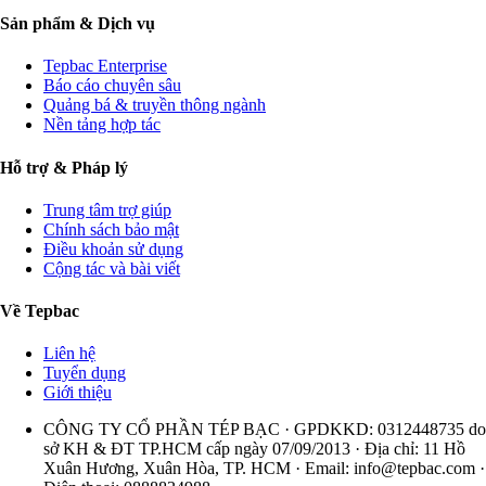
Sản phẩm & Dịch vụ
Tepbac Enterprise
Báo cáo chuyên sâu
Quảng bá & truyền thông ngành
Nền tảng hợp tác
Hỗ trợ & Pháp lý
Trung tâm trợ giúp
Chính sách bảo mật
Điều khoản sử dụng
Cộng tác và bài viết
Về Tepbac
Liên hệ
Tuyển dụng
Giới thiệu
CÔNG TY CỔ PHẦN TÉP BẠC · GPDKKD: 0312448735 do
sở KH & ĐT TP.HCM cấp ngày 07/09/2013 · Địa chỉ: 11 Hồ
Xuân Hương, Xuân Hòa, TP. HCM · Email:
info@tepbac.com
·