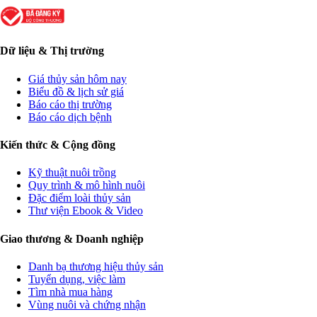
Dữ liệu & Thị trường
Giá thủy sản hôm nay
Biểu đồ & lịch sử giá
Báo cáo thị trường
Báo cáo dịch bệnh
Kiến thức & Cộng đồng
Kỹ thuật nuôi trồng
Quy trình & mô hình nuôi
Đặc điểm loài thủy sản
Thư viện Ebook & Video
Giao thương & Doanh nghiệp
Danh bạ thương hiệu thủy sản
Tuyển dụng, việc làm
Tìm nhà mua hàng
Vùng nuôi và chứng nhận