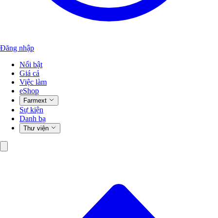
Đăng nhập
Nổi bật
Giá cả
Việc làm
eShop
Farmext
Sự kiện
Danh bạ
Thư viện