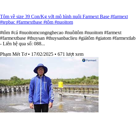
Tôm về size 39 Con/Kg với mô hình nuôi Farmext Base #farmext
#tepbac #farmextbase #tôm #nuoitom
#tôm #cá #nuoitomcongnghecao #nuôitôm #nuoitom #farmext
#farmextbase #thuysan #thuysanbaclieu #giátôm #giatom #farmextlab
- Liên hệ qua số: 088...
Phạm Mét Tơ
• 17/02/2025
• 671 lượt xem