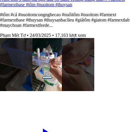
#farmextbase #tôm #nuoitom #thuysan
#tôm #cá #nuoitomcongnghecao #nuôitôm #nuoitom #farmext
#farmextbase #thuysan #thuysanbaclieu #giátôm #giatom #farmextlab
#maychoan #farmextfeede...
Phạm Mét Tơ
• 24/03/2025
• 17,163 lượt xem