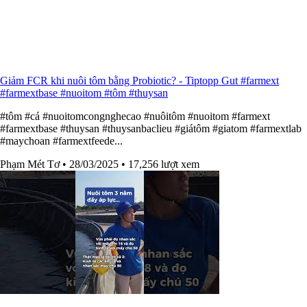
Giảm FCR khi nuôi tôm bằng Probiotic? - Tiptopp Gut #farmext
#farmextbase #nuoitom #tôm #thuysan
#tôm #cá #nuoitomcongnghecao #nuôitôm #nuoitom #farmext
#farmextbase #thuysan #thuysanbaclieu #giátôm #giatom #farmextlab
#maychoan #farmextfeede...
Phạm Mét Tơ
• 28/03/2025
• 17,256 lượt xem