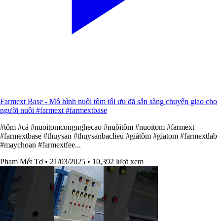
Farmext Base - Mô hình nuôi tôm tối ưu đã sẵn sàng chuyển giao cho
người nuôi #farmext #farmextbase
#tôm #cá #nuoitomcongnghecao #nuôitôm #nuoitom #farmext
#farmextbase #thuysan #thuysanbaclieu #giátôm #giatom #farmextlab
#maychoan #farmextfee...
Phạm Mét Tơ
• 21/03/2025
• 10,392 lượt xem