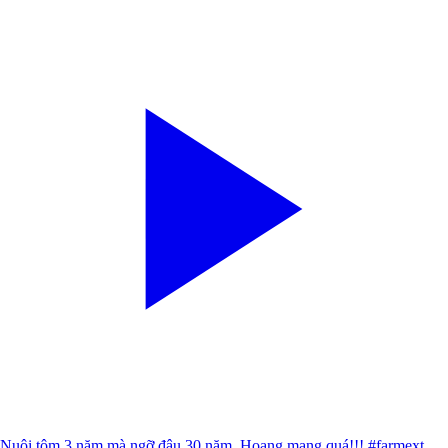
Nuôi tôm 3 năm mà ngỡ đâu 30 năm. Hoang mang quá!!! #farmext