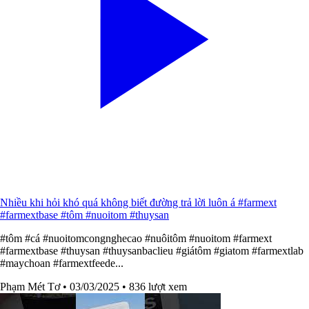
Nhiều khi hỏi khó quá không biết đường trả lời luôn á #farmext
#farmextbase #tôm #nuoitom #thuysan
#tôm #cá #nuoitomcongnghecao #nuôitôm #nuoitom #farmext
#farmextbase #thuysan #thuysanbaclieu #giátôm #giatom #farmextlab
#maychoan #farmextfeede...
Phạm Mét Tơ
• 03/03/2025
• 836 lượt xem