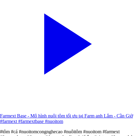
Farmext Base - Mô hình nuôi tôm tối ưu tại Farm anh Lắm - Cần Giờ
#farmext #farmextbase #nuoitom
#tôm #cá #nuoitomcongnghecao #nuôitôm #nuoitom #farmext