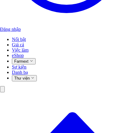
Đăng nhập
Nổi bật
Giá cả
Việc làm
eShop
Farmext
Sự kiện
Danh bạ
Thư viện