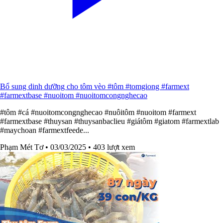
Bổ sung dinh dưỡng cho tôm vèo #tôm #tomgiong #farmext
#farmextbase #nuoitom #nuoitomcongnghecao
#tôm #cá #nuoitomcongnghecao #nuôitôm #nuoitom #farmext
#farmextbase #thuysan #thuysanbaclieu #giátôm #giatom #farmextlab
#maychoan #farmextfeede...
Phạm Mét Tơ
• 03/03/2025
• 403 lượt xem