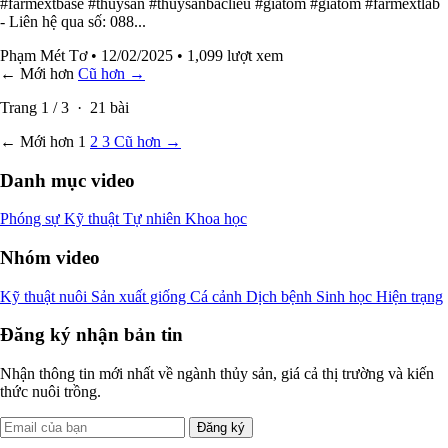
#farmextbase #thuysan #thuysanbaclieu #giátôm #giatom #farmextlab
- Liên hệ qua số: 088...
Phạm Mét Tơ
• 12/02/2025
• 1,099 lượt xem
← Mới hơn
Cũ hơn →
Trang
1
/
3
·
21
bài
← Mới hơn
1
2
3
Cũ hơn →
Danh mục video
Phóng sự
Kỹ thuật
Tự nhiên
Khoa học
Nhóm video
Kỹ thuật nuôi
Sản xuất giống
Cá cảnh
Dịch bệnh
Sinh học
Hiện trạng
Đăng ký nhận bản tin
Nhận thông tin mới nhất về ngành thủy sản, giá cả thị trường và kiến
thức nuôi trồng.
Đăng ký