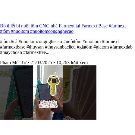
Bộ thiết bị nuôi tôm CNC nhà Farmext tại Farmext Base #farmext
#tôm #nuoitom #nuoitomcongnghecao
#tôm #cá #nuoitomcongnghecao #nuôitôm #nuoitom #farmext
#farmextbase #thuysan #thuysanbaclieu #giátôm #giatom #farmextlab
#maychoan #farmextfee...
Phạm Mét Tơ
• 21/03/2025
• 10,263 lượt xem