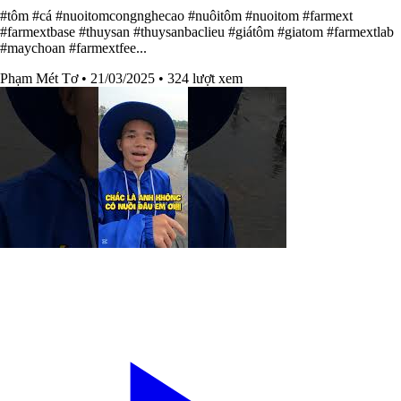
#tôm #cá #nuoitomcongnghecao #nuôitôm #nuoitom #farmext
#farmextbase #thuysan #thuysanbaclieu #giátôm #giatom #farmextlab
#maychoan #farmextfee...
Phạm Mét Tơ
• 21/03/2025
• 324 lượt xem