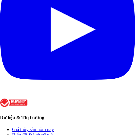
Dữ liệu & Thị trường
Giá thủy sản hôm nay
Biểu đồ & lịch sử giá