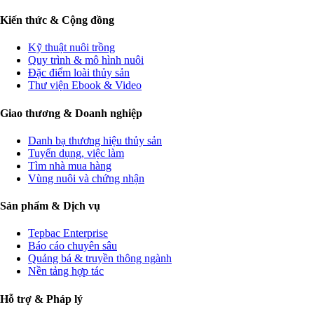
Kiến thức & Cộng đồng
Kỹ thuật nuôi trồng
Quy trình & mô hình nuôi
Đặc điểm loài thủy sản
Thư viện Ebook & Video
Giao thương & Doanh nghiệp
Danh bạ thương hiệu thủy sản
Tuyển dụng, việc làm
Tìm nhà mua hàng
Vùng nuôi và chứng nhận
Sản phẩm & Dịch vụ
Tepbac Enterprise
Báo cáo chuyên sâu
Quảng bá & truyền thông ngành
Nền tảng hợp tác
Hỗ trợ & Pháp lý