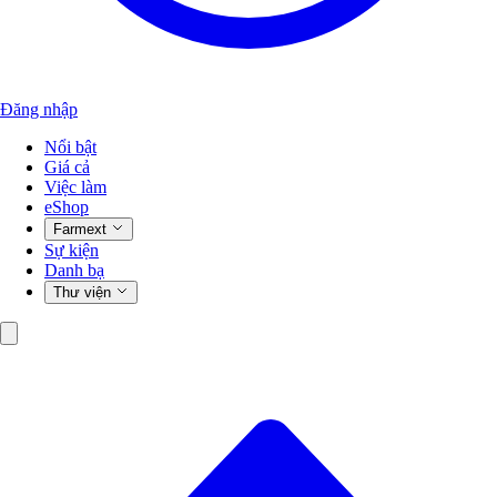
Đăng nhập
Nổi bật
Giá cả
Việc làm
eShop
Farmext
Sự kiện
Danh bạ
Thư viện