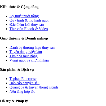
Kiến thức & Cộng đồng
Kỹ thuật nuôi trồng
Quy trình & mô hình nuôi
Đặc điểm loài thủy sản
Thư viện Ebook & Video
Giao thương & Doanh nghiệp
Danh bạ thương hiệu thủy sản
Tuyển dụng, việc làm
Tìm nhà mua hàng
Vùng nuôi và chứng nhận
Sản phẩm & Dịch vụ
Tepbac Enterprise
Báo cáo chuyên sâu
Quảng bá & truyền thông ngành
Nền tảng hợp tác
Hỗ trợ & Pháp lý