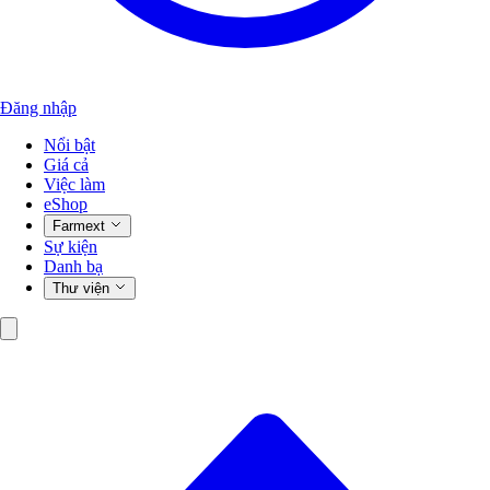
Đăng nhập
Nổi bật
Giá cả
Việc làm
eShop
Farmext
Sự kiện
Danh bạ
Thư viện