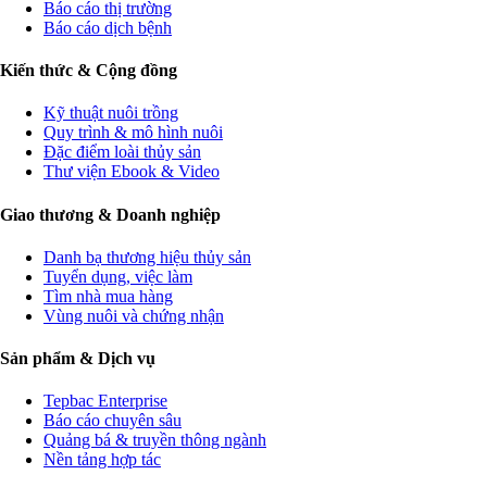
Báo cáo thị trường
Báo cáo dịch bệnh
Kiến thức & Cộng đồng
Kỹ thuật nuôi trồng
Quy trình & mô hình nuôi
Đặc điểm loài thủy sản
Thư viện Ebook & Video
Giao thương & Doanh nghiệp
Danh bạ thương hiệu thủy sản
Tuyển dụng, việc làm
Tìm nhà mua hàng
Vùng nuôi và chứng nhận
Sản phẩm & Dịch vụ
Tepbac Enterprise
Báo cáo chuyên sâu
Quảng bá & truyền thông ngành
Nền tảng hợp tác