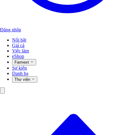
Đăng nhập
Nổi bật
Giá cả
Việc làm
eShop
Farmext
Sự kiện
Danh bạ
Thư viện