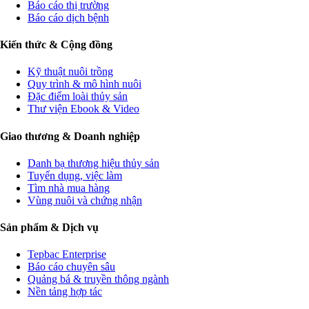
Báo cáo thị trường
Báo cáo dịch bệnh
Kiến thức & Cộng đồng
Kỹ thuật nuôi trồng
Quy trình & mô hình nuôi
Đặc điểm loài thủy sản
Thư viện Ebook & Video
Giao thương & Doanh nghiệp
Danh bạ thương hiệu thủy sản
Tuyển dụng, việc làm
Tìm nhà mua hàng
Vùng nuôi và chứng nhận
Sản phẩm & Dịch vụ
Tepbac Enterprise
Báo cáo chuyên sâu
Quảng bá & truyền thông ngành
Nền tảng hợp tác