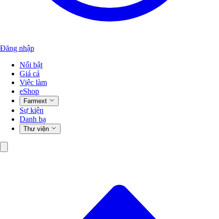
Đăng nhập
Nổi bật
Giá cả
Việc làm
eShop
Farmext
Sự kiện
Danh bạ
Thư viện