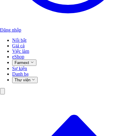
Đăng nhập
Nổi bật
Giá cả
Việc làm
eShop
Farmext
Sự kiện
Danh bạ
Thư viện