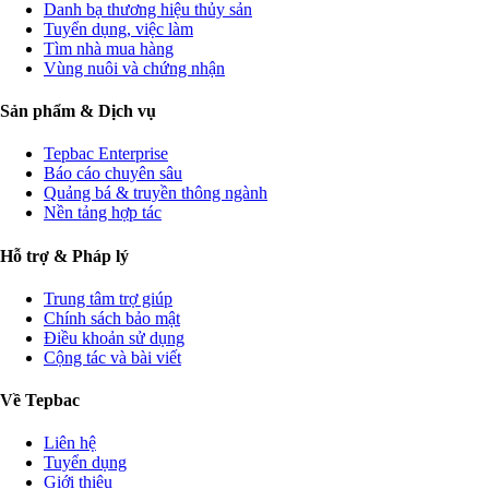
Danh bạ thương hiệu thủy sản
Tuyển dụng, việc làm
Tìm nhà mua hàng
Vùng nuôi và chứng nhận
Sản phẩm & Dịch vụ
Tepbac Enterprise
Báo cáo chuyên sâu
Quảng bá & truyền thông ngành
Nền tảng hợp tác
Hỗ trợ & Pháp lý
Trung tâm trợ giúp
Chính sách bảo mật
Điều khoản sử dụng
Cộng tác và bài viết
Về Tepbac
Liên hệ
Tuyển dụng
Giới thiệu