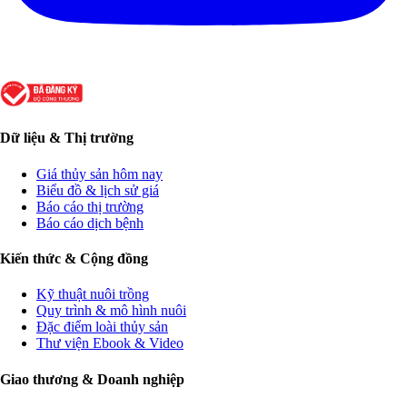
Dữ liệu & Thị trường
Giá thủy sản hôm nay
Biểu đồ & lịch sử giá
Báo cáo thị trường
Báo cáo dịch bệnh
Kiến thức & Cộng đồng
Kỹ thuật nuôi trồng
Quy trình & mô hình nuôi
Đặc điểm loài thủy sản
Thư viện Ebook & Video
Giao thương & Doanh nghiệp