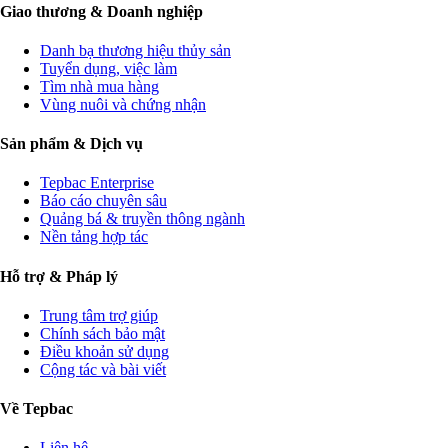
Giao thương & Doanh nghiệp
Danh bạ thương hiệu thủy sản
Tuyển dụng, việc làm
Tìm nhà mua hàng
Vùng nuôi và chứng nhận
Sản phẩm & Dịch vụ
Tepbac Enterprise
Báo cáo chuyên sâu
Quảng bá & truyền thông ngành
Nền tảng hợp tác
Hỗ trợ & Pháp lý
Trung tâm trợ giúp
Chính sách bảo mật
Điều khoản sử dụng
Cộng tác và bài viết
Về Tepbac
Liên hệ