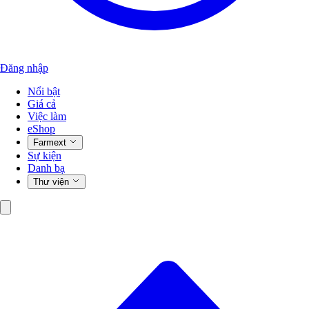
Đăng nhập
Nổi bật
Giá cả
Việc làm
eShop
Farmext
Sự kiện
Danh bạ
Thư viện