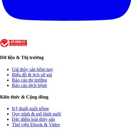
Dữ liệu & Thị trường
Giá thủy sản hôm nay
Biểu đồ & lịch sử giá
Báo cáo thị trường
Báo cáo dịch bệnh
Kiến thức & Cộng đồng
Kỹ thuật nuôi trồng
Quy trình & mô hình nuôi
Đặc điểm loài thủy sản
Thư viện Ebook & Video