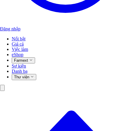
Đăng nhập
Nổi bật
Giá cả
Việc làm
eShop
Farmext
Sự kiện
Danh bạ
Thư viện