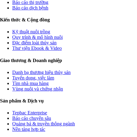
Báo cáo thị trường
Báo cáo dịch bệnh
Kiến thức & Cộng đồng
Kỹ thuật nuôi trồng
Quy trình & mô hình nuôi
Đặc điểm loài thủy sản
Thư viện Ebook & Video
Giao thương & Doanh nghiệp
Danh bạ thương hiệu thủy sản
Tuyển dụng, việc làm
Tìm nhà mua hàng
Vùng nuôi và chứng nhận
Sản phẩm & Dịch vụ
Tepbac Enterprise
Báo cáo chuyên sâu
Quảng bá & truyền thông ngành
Nền tảng hợp tác