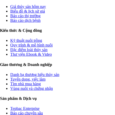
Giá thủy sản hôm nay
Biểu đồ & lịch sử giá
Báo cáo thị trường
Báo cáo dịch bệnh
Kiến thức & Cộng đồng
Kỹ thuật nuôi trồng
Quy trình & mô hình nuôi
Đặc điểm loài thủy sản
Thư viện Ebook & Video
Giao thương & Doanh nghiệp
Danh bạ thương hiệu thủy sản
Tuyển dụng, việc làm
Tìm nhà mua hàng
Vùng nuôi và chứng nhận
Sản phẩm & Dịch vụ
Tepbac Enterprise
Báo cáo chuyên sâu