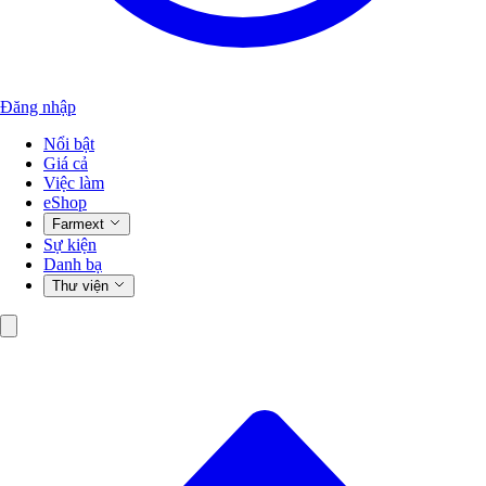
Đăng nhập
Nổi bật
Giá cả
Việc làm
eShop
Farmext
Sự kiện
Danh bạ
Thư viện