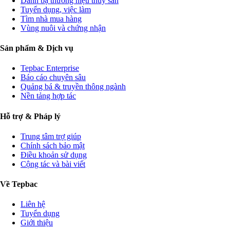
Danh bạ thương hiệu thủy sản
Tuyển dụng, việc làm
Tìm nhà mua hàng
Vùng nuôi và chứng nhận
Sản phẩm & Dịch vụ
Tepbac Enterprise
Báo cáo chuyên sâu
Quảng bá & truyền thông ngành
Nền tảng hợp tác
Hỗ trợ & Pháp lý
Trung tâm trợ giúp
Chính sách bảo mật
Điều khoản sử dụng
Cộng tác và bài viết
Về Tepbac
Liên hệ
Tuyển dụng
Giới thiệu