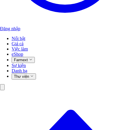
Đăng nhập
Nổi bật
Giá cả
Việc làm
eShop
Farmext
Sự kiện
Danh bạ
Thư viện