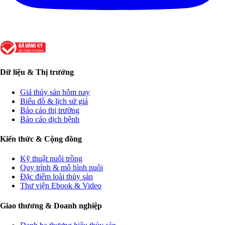
Dữ liệu & Thị trường
Giá thủy sản hôm nay
Biểu đồ & lịch sử giá
Báo cáo thị trường
Báo cáo dịch bệnh
Kiến thức & Cộng đồng
Kỹ thuật nuôi trồng
Quy trình & mô hình nuôi
Đặc điểm loài thủy sản
Thư viện Ebook & Video
Giao thương & Doanh nghiệp