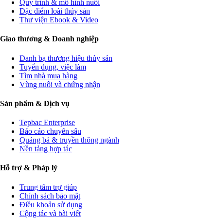
Quy trình & mô hình nuôi
Đặc điểm loài thủy sản
Thư viện Ebook & Video
Giao thương & Doanh nghiệp
Danh bạ thương hiệu thủy sản
Tuyển dụng, việc làm
Tìm nhà mua hàng
Vùng nuôi và chứng nhận
Sản phẩm & Dịch vụ
Tepbac Enterprise
Báo cáo chuyên sâu
Quảng bá & truyền thông ngành
Nền tảng hợp tác
Hỗ trợ & Pháp lý
Trung tâm trợ giúp
Chính sách bảo mật
Điều khoản sử dụng
Cộng tác và bài viết