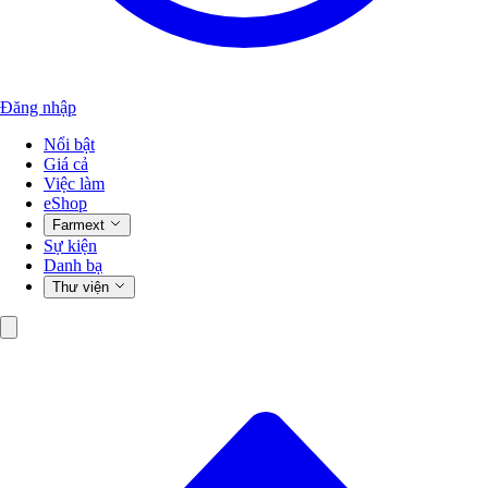
Đăng nhập
Nổi bật
Giá cả
Việc làm
eShop
Farmext
Sự kiện
Danh bạ
Thư viện