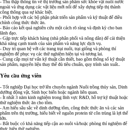
- Thu thập thông tin về thị trường sản phẩm sức khỏe vật nuôi nước
ngoài và ứng dụng các vật liệu mới nổi để xây dựng tiếp thị thành
công thông qua sự khác biệt.
- Phối hợp với các bộ phận phát triển sản phẩm và kỹ thuật để điều
chỉnh công thức thức ăn.
- Báo cáo kết quả nghiên cứu một cách rõ ràng và định kỳ cho ban
lãnh đạo.
- Gặp trực tiếp khách hàng (nhà phân phối và nông dân) để cải thiện
khả năng cạnh tranh của sản phẩm và năng lực dịch vụ.
- Duy trì quan hệ với các trang trại nuôi, trại giống và phòng thí
nghiệm để phục vụ các thử nghiệm hiện tại và tương lai.
- Cung cấp mọi tư vấn kỹ thuật cần thiết, bao gồm thông số kỹ thuật
sản phẩm, nguyên liệu thay thế đủ tiêu chuẩn, quy trình sản xuất..
Yêu cầu ứng viên
- Tốt nghiệp Đại học trở lên chuyên ngành Nuôi trồng thủy sản, Dinh
dưỡng động vật, Sinh học biển hoặc ngành liên quan.
- Ít nhất 3 năm kinh nghiệm trong lĩnh vực R&D, hỗ trợ kỹ thuật hoặc
thử nghiệm thức ăn cho tôm.
- Am hiểu sâu sắc về dinh dưỡng tôm, công thức thức ăn và các sản
phẩm trên thị trường, hiểu biết về nguồn protein từ côn trùng là lợi thế
lớn.
- Bắt buộc có khả năng tiếp cận ao nuôi và/hoặc phòng thí nghiệm để
thực hiện thử nghiệm.