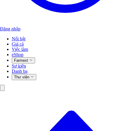
Đăng nhập
Nổi bật
Giá cả
Việc làm
eShop
Farmext
Sự kiện
Danh bạ
Thư viện