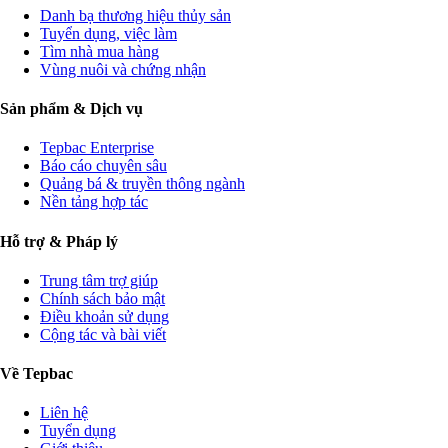
Danh bạ thương hiệu thủy sản
Tuyển dụng, việc làm
Tìm nhà mua hàng
Vùng nuôi và chứng nhận
Sản phẩm & Dịch vụ
Tepbac Enterprise
Báo cáo chuyên sâu
Quảng bá & truyền thông ngành
Nền tảng hợp tác
Hỗ trợ & Pháp lý
Trung tâm trợ giúp
Chính sách bảo mật
Điều khoản sử dụng
Cộng tác và bài viết
Về Tepbac
Liên hệ
Tuyển dụng