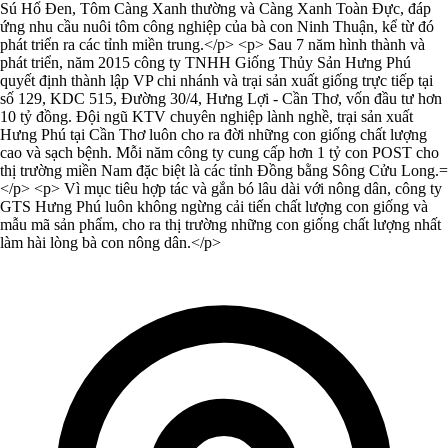
Sú Hổ Đen, Tôm Càng Xanh thường và Càng Xanh Toàn Đực, đáp
ứng nhu cầu nuôi tôm công nghiệp của bà con Ninh Thuận, kể từ đó
phát triển ra các tỉnh miền trung.</p> <p> Sau 7 năm hình thành và
phát triển, năm 2015 công ty TNHH Giống Thủy Sản Hưng Phú
quyết định thành lập VP chi nhánh và trại sản xuất giống trực tiếp tại
số 129, KDC 515, Đường 30/4, Hưng Lợi - Cần Thơ, vốn đầu tư hơn
10 tỷ đồng. Đội ngũ KTV chuyên nghiệp lành nghề, trại sản xuất
Hưng Phú tại Cần Thơ luôn cho ra đời những con giống chất lượng
cao và sạch bệnh. Mỗi năm công ty cung cấp hơn 1 tỷ con POST cho
thị trường miền Nam đặc biệt là các tỉnh Đồng bằng Sông Cửu Long.=
</p> <p> Vì mục tiêu hợp tác và gắn bó lâu dài với nông dân, công ty
GTS Hưng Phú luôn không ngừng cải tiến chất lượng con giống và
mẫu mã sản phẩm, cho ra thị trường những con giống chất lượng nhất
làm hài lòng bà con nông dân.</p>