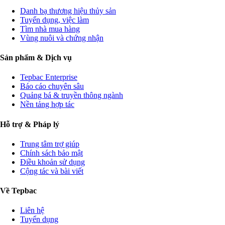
Danh bạ thương hiệu thủy sản
Tuyển dụng, việc làm
Tìm nhà mua hàng
Vùng nuôi và chứng nhận
Sản phẩm & Dịch vụ
Tepbac Enterprise
Báo cáo chuyên sâu
Quảng bá & truyền thông ngành
Nền tảng hợp tác
Hỗ trợ & Pháp lý
Trung tâm trợ giúp
Chính sách bảo mật
Điều khoản sử dụng
Cộng tác và bài viết
Về Tepbac
Liên hệ
Tuyển dụng