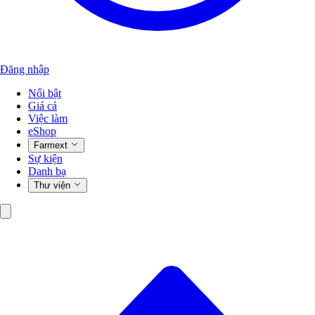
Đăng nhập
Nổi bật
Giá cả
Việc làm
eShop
Farmext
Sự kiện
Danh bạ
Thư viện