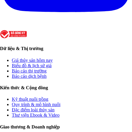
Dữ liệu & Thị trường
Giá thủy sản hôm nay
Biểu đồ & lịch sử giá
Báo cáo thị trường
Báo cáo dịch bệnh
Kiến thức & Cộng đồng
Kỹ thuật nuôi trồng
Quy trình & mô hình nuôi
Đặc điểm loài thủy sản
Thư viện Ebook & Video
Giao thương & Doanh nghiệp