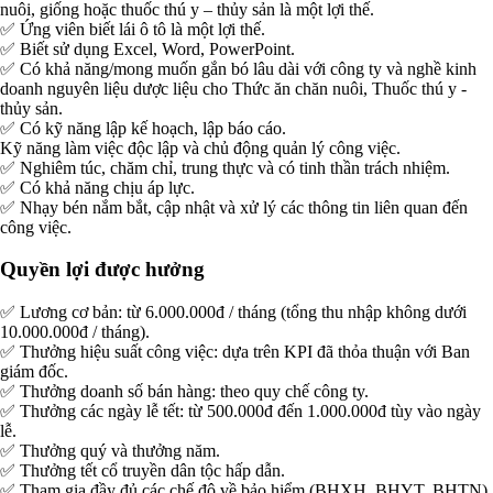
nuôi, giống hoặc thuốc thú y – thủy sản là một lợi thế.
✅ Ứng viên biết lái ô tô là một lợi thế.
✅ Biết sử dụng Excel, Word, PowerPoint.
✅ Có khả năng/mong muốn gắn bó lâu dài với công ty và nghề kinh
doanh nguyên liệu dược liệu cho Thức ăn chăn nuôi, Thuốc thú y -
thủy sản.
✅ Có kỹ năng lập kế hoạch, lập báo cáo.
Kỹ năng làm việc độc lập và chủ động quản lý công việc.
✅ Nghiêm túc, chăm chỉ, trung thực và có tinh thần trách nhiệm.
✅ Có khả năng chịu áp lực.
✅ Nhạy bén nắm bắt, cập nhật và xử lý các thông tin liên quan đến
công việc.
Quyền lợi được hưởng
✅ Lương cơ bản: từ 6.000.000đ / tháng (tổng thu nhập không dưới
10.000.000đ / tháng).
✅ Thưởng hiệu suất công việc: dựa trên KPI đã thỏa thuận với Ban
giám đốc.
✅ Thưởng doanh số bán hàng: theo quy chế công ty.
✅ Thưởng các ngày lễ tết: từ 500.000đ đến 1.000.000đ tùy vào ngày
lễ.
✅ Thưởng quý và thưởng năm.
✅ Thưởng tết cổ truyền dân tộc hấp dẫn.
✅ Tham gia đầy đủ các chế độ về bảo hiểm (BHXH, BHYT, BHTN)