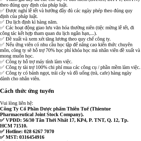
theo đúng quy định của pháp luật.
✅ Được nghỉ lễ tết và hưởng đầy đủ các ngày phép theo đúng quy
định của pháp luật.
✅ Du lịch định kì hàng năm.
✅ Các hoạt động giao lưu văn hóa thường niên (tiệc mừng lễ tết, đi
công tác kết hợp tham quan du lịch ngắn hạn,...).
✅ Đề xuất và xem xét tăng lương theo quy chế công ty.
✅ Nếu ứng viên có nhu cầu học tập để nâng cao kiến thức chuyên
môn, công ty sẽ hỗ trợ 70% học phí khóa học mà nhân viên đề xuất và
mong muốn học.
✅ Công ty hỗ trợ máy tính làm việc.
✅ Công ty tài trợ 100% chi phí mua các công cụ / phần mềm làm việc.
✅ Công ty có bánh ngọt, trái cây và đồ uống (trà, cafe) hàng ngày
dành cho nhân viên.
Cách thức ứng tuyển
Vui lòng liên hệ:
Công Ty Cổ Phần Dược phẩm Thiên Tuế (Thientue
Pharmaceutical Joint Stock Company).
✅ VPĐD: 56/30 Tân Thới Nhất 17, KP4, P. TNT, Q. 12, Tp.
HCM 71510.
✅ Hotline: 028 6267 7070
✅ MST: 0316454916