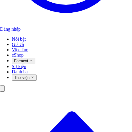
Đăng nhập
Nổi bật
Giá cả
Việc làm
eShop
Farmext
Sự kiện
Danh bạ
Thư viện