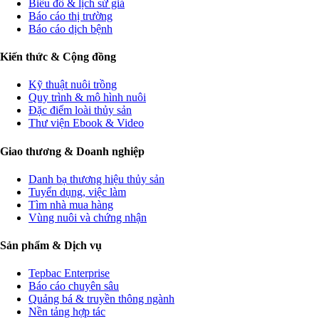
Biểu đồ & lịch sử giá
Báo cáo thị trường
Báo cáo dịch bệnh
Kiến thức & Cộng đồng
Kỹ thuật nuôi trồng
Quy trình & mô hình nuôi
Đặc điểm loài thủy sản
Thư viện Ebook & Video
Giao thương & Doanh nghiệp
Danh bạ thương hiệu thủy sản
Tuyển dụng, việc làm
Tìm nhà mua hàng
Vùng nuôi và chứng nhận
Sản phẩm & Dịch vụ
Tepbac Enterprise
Báo cáo chuyên sâu
Quảng bá & truyền thông ngành
Nền tảng hợp tác