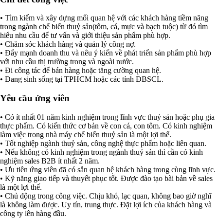
• Tìm kiếm và xây dựng mối quan hệ với các khách hàng tiềm năng
trong ngành chế biến thuỷ sản(tôm, cá, mực và bạch tuộc) từ đó tìm
hiểu nhu cầu để tư vấn và giới thiệu sản phẩm phù hợp.
• Chăm sóc khách hàng và quản lý công nợ.
• Đẩy mạnh doanh thu và nêu ý kiến về phát triển sản phẩm phù hợp
với nhu cầu thị trường trong và ngoài nước.
• Đi công tác để bán hàng hoặc tăng cường quan hệ.
• Đang sinh sống tại TPHCM hoặc các tỉnh ĐBSCL.
Yêu cầu ứng viên
• Có ít nhất 01 năm kinh nghiệm trong lĩnh vực thuỷ sản hoặc phụ gia
thực phẩm. Có kiến thức cơ bản về con cá, con tôm. Có kinh nghiệm
làm việc trong nhà máy chế biến thuỷ sản là một lợi thế.
• Tốt nghiệp ngành thuỷ sản, công nghệ thực phẩm hoặc liên quan.
• Nếu không có kinh nghiệm trong ngành thuỷ sản thì cần có kinh
nghiệm sales B2B ít nhất 2 năm.
• Ưu tiên ứng viên đã có sẵn quan hệ khách hàng trong cùng lĩnh vực.
• Kỹ năng giao tiếp và thuyết phục tốt. Được đào tạo bài bản về sales
là một lợi thế.
• Chủ động trong công việc. Chịu khó, lạc quan, không bao giờ nghĩ
là không làm được. Uy tín, trung thực. Đặt lợi ích của khách hàng và
công ty lên hàng đầu.