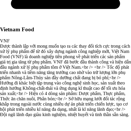
Vietnam Food
VNF
Được thành lập với mong muốn tạo ra các thay đổi tích cực trong cách
xử lý phụ phẩm để từ đó xây dựng ngành công nghiệp mới, Việt Nam
Food (VNF) là doanh nghiệp tiên phong về phát triển các sản phẩm
giá trị gia tăng từ phụ phẩm. VNF đã bước đầu thành công và hiện dẫn
đầu ngành xử lý phụ phẩm tôm ở Việt Nam.<br /> <br /> Tốc độ phát
triển nhanh và tiềm năng tăng trưởng cao nhờ vào trữ lượng lớn phụ
phẩm Nông-Lâm-Thủy sản đầy dưỡng chất đang bị bỏ phí;<br />
Hướng đi khác biệt tập trung vào công nghệ sinh học, sản xuất theo
định hướng Không-chất-thải và ứng dụng kĩ thuật cao để tối ưu hóa
sản xuất;<br /> Hiện có 4 dòng sản phẩm: Dược phẩm, Thực phẩm,
Thức ăn chăn nuôi, Phân bón;<br /> Sở hữu mạng lưới đối tác rộng
khắp trong ngoài nước cùng nhiều dự án phát triển chiến lược, tạo cơ
hội phát triển nhiều kĩ năng đa dạng, nhất là kĩ năng lãnh đạo;<br />
Đội ngũ lãnh đạo giàu kinh nghiệm, nhiệt huyết và tinh thần sẵn sàng.