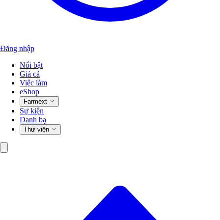
Đăng nhập
Nổi bật
Giá cả
Việc làm
eShop
Farmext
Sự kiện
Danh bạ
Thư viện