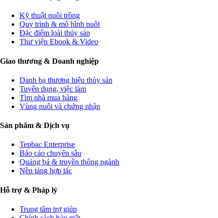
Kỹ thuật nuôi trồng
Quy trình & mô hình nuôi
Đặc điểm loài thủy sản
Thư viện Ebook & Video
Giao thương & Doanh nghiệp
Danh bạ thương hiệu thủy sản
Tuyển dụng, việc làm
Tìm nhà mua hàng
Vùng nuôi và chứng nhận
Sản phẩm & Dịch vụ
Tepbac Enterprise
Báo cáo chuyên sâu
Quảng bá & truyền thông ngành
Nền tảng hợp tác
Hỗ trợ & Pháp lý
Trung tâm trợ giúp
Chính sách bảo mật