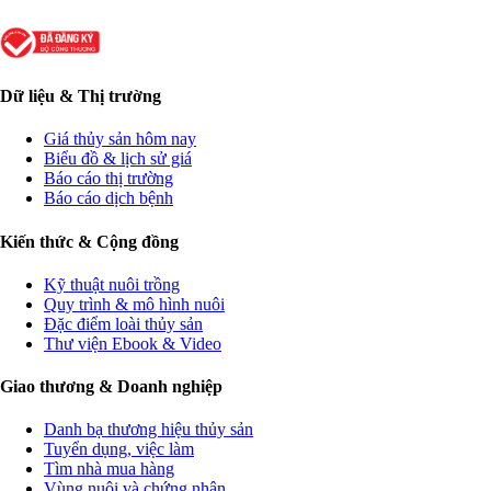
Dữ liệu & Thị trường
Giá thủy sản hôm nay
Biểu đồ & lịch sử giá
Báo cáo thị trường
Báo cáo dịch bệnh
Kiến thức & Cộng đồng
Kỹ thuật nuôi trồng
Quy trình & mô hình nuôi
Đặc điểm loài thủy sản
Thư viện Ebook & Video
Giao thương & Doanh nghiệp
Danh bạ thương hiệu thủy sản
Tuyển dụng, việc làm
Tìm nhà mua hàng
Vùng nuôi và chứng nhận