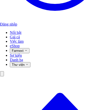
Đăng nhập
Nổi bật
Giá cả
Việc làm
eShop
Farmext
Sự kiện
Danh bạ
Thư viện