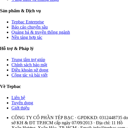
Sản phẩm & Dịch vụ
Tepbac Enterprise
Báo cáo chuyên sâu
Quảng bá & truyền thông ngành
Nền tảng hợp tác
Hỗ trợ & Pháp lý
Trung tâm trợ giúp
Chính sách bảo mật
Điều khoản sử dụng
Cộng tác và bài viết
Về Tepbac
Liên hệ
Tuyển dụng
Giới thiệu
CÔNG TY CỔ PHẦN TÉP BẠC · GPDKKD: 0312448735 do
sở KH & ĐT TP.HCM cấp ngày 07/09/2013 · Địa chỉ: 11 Hồ
Xuân Hương, Xuân Hòa, TP. HCM · Email:
info@tepbac.com
·