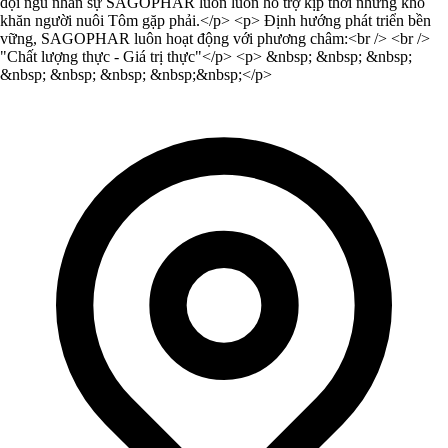
đội ngũ nhân sự SAGOPHAR luôn luôn hỗ trợ kịp thời những khó
khăn người nuôi Tôm gặp phải.</p> <p> Định hướng phát triển bền
vững, SAGOPHAR luôn hoạt động với phương châm:<br /> <br />
"Chất lượng thực - Giá trị thực"</p> <p> &nbsp; &nbsp; &nbsp;
&nbsp; &nbsp; &nbsp; &nbsp;&nbsp;</p>