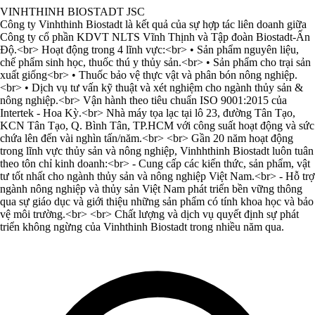
VINHTHINH BIOSTADT JSC
Công ty Vinhthinh Biostadt là kết quả của sự hợp tác liên doanh giữa
Công ty cổ phần KDVT NLTS Vĩnh Thịnh và Tập đoàn Biostadt-Ấn
Độ.<br> Hoạt động trong 4 lĩnh vực:<br> • Sản phẩm nguyên liệu,
chế phẩm sinh học, thuốc thú y thủy sản.<br> • Sản phẩm cho trại sản
xuất giống<br> • Thuốc bảo vệ thực vật và phân bón nông nghiệp.
<br> • Dịch vụ tư vấn kỹ thuật và xét nghiệm cho ngành thủy sản &
nông nghiệp.<br> Vận hành theo tiêu chuẩn ISO 9001:2015 của
Intertek - Hoa Kỳ.<br> Nhà máy tọa lạc tại lô 23, đường Tân Tạo,
KCN Tân Tạo, Q. Bình Tân, TP.HCM với công suất hoạt động và sức
chứa lên đến vài nghìn tấn/năm.<br> <br> Gần 20 năm hoạt động
trong lĩnh vực thủy sản và nông nghiệp, Vinhhthinh Biostadt luôn tuân
theo tôn chỉ kinh doanh:<br> - Cung cấp các kiến thức, sản phẩm, vật
tư tốt nhất cho ngành thủy sản và nông nghiệp Việt Nam.<br> - Hỗ trợ
ngành nông nghiệp và thủy sản Việt Nam phát triển bền vững thông
qua sự giáo dục và giới thiệu những sản phẩm có tính khoa học và bảo
vệ môi trường.<br> <br> Chất lượng và dịch vụ quyết định sự phát
triển không ngừng của Vinhthinh Biostadt trong nhiều năm qua.