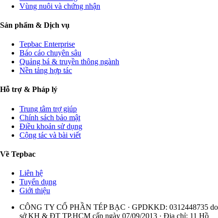
Vùng nuôi và chứng nhận
Sản phẩm & Dịch vụ
Tepbac Enterprise
Báo cáo chuyên sâu
Quảng bá & truyền thông ngành
Nền tảng hợp tác
Hỗ trợ & Pháp lý
Trung tâm trợ giúp
Chính sách bảo mật
Điều khoản sử dụng
Cộng tác và bài viết
Về Tepbac
Liên hệ
Tuyển dụng
Giới thiệu
CÔNG TY CỔ PHẦN TÉP BẠC · GPDKKD: 0312448735 do
sở KH & ĐT TP.HCM cấp ngày 07/09/2013 · Địa chỉ: 11 Hồ