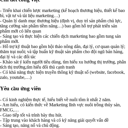
- Triển khai chiến lược marketing (kế hoạch thương hiệu, thiết kế bao
bì, vật tư và tài liệu marketing…)
- Quản lý danh mục thương hiệu (định vị, duy trì sản phẩm chủ lực,
tăng cường sản phẩm tiềm năng…) bao gồm hỗ trợ phát triển sản
phẩm mới có liên quan
- Sáng tạo và thực hiện các chiến dịch marketing bao gồm tung sản
phẩm mới.
- Hỗ trợ kỹ thuật bao gồm hội thảo nông dân, đại lý, cơ quan quản lý;
thăm trại nuôi; và tập huấn kỹ thuật sản phẩm cho đội ngũ bán hàng,
đại lý và các đối tác
- Khảo sát ý kiến người tiêu dùng, tìm hiểu xu hướng thị trường, phân
tích thị trường,tìm hiểu đối thủ cạnh tranh
- Có khả năng thực hiện truyền thông kỹ thuật số (website, facebook,
zalo, youtube,…)
Yêu cầu ứng viên
- Có kinh nghiệm thực tế, hiểu biết về nuôi tôm ít nhất 2 năm.
- Am hiểu, có kiến thức về Marketing lĩnh vực nuôi trồng thủy sản,
FMCG,…
- Giao tiếp tốt và trình bày thu hút.
- Tập trung vào khách hàng và có kỹ năng giải quyết vấn đề
- Sáng tạo, năng nổ và chủ động.