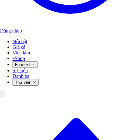
Đăng nhập
Nổi bật
Giá cả
Việc làm
eShop
Farmext
Sự kiện
Danh bạ
Thư viện