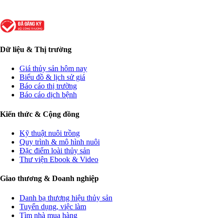
Dữ liệu & Thị trường
Giá thủy sản hôm nay
Biểu đồ & lịch sử giá
Báo cáo thị trường
Báo cáo dịch bệnh
Kiến thức & Cộng đồng
Kỹ thuật nuôi trồng
Quy trình & mô hình nuôi
Đặc điểm loài thủy sản
Thư viện Ebook & Video
Giao thương & Doanh nghiệp
Danh bạ thương hiệu thủy sản
Tuyển dụng, việc làm
Tìm nhà mua hàng