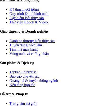
Kiến thức & Cộng đồng
Kỹ thuật nuôi trồng
Quy trình & mô hình nuôi
Đặc điểm loài thủy sản
Thư viện Ebook & Video
Giao thương & Doanh nghiệp
Danh bạ thương hiệu thủy sản
Tuyển dụng, việc làm
Tìm nhà mua hàng
Vùng nuôi và chứng nhận
Sản phẩm & Dịch vụ
Tepbac Enterprise
Báo cáo chuyên sâu
Quảng bá & truyền thông ngành
Nền tảng hợp tác
Hỗ trợ & Pháp lý
Trung tâm trợ giúp