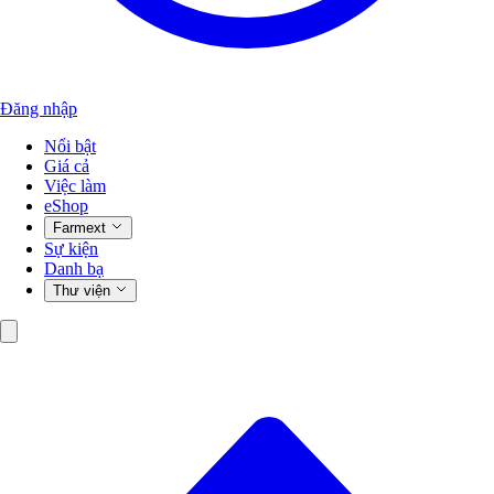
Đăng nhập
Nổi bật
Giá cả
Việc làm
eShop
Farmext
Sự kiện
Danh bạ
Thư viện