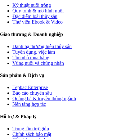
Kỹ thuật nuôi trồng
Quy trình & mô hình nuôi
Đặc điểm loài thủy sản
Thư viện Ebook & Video
Giao thương & Doanh nghiệp
Danh bạ thương hiệu thủy sản
Tuyển dụng, việc làm
Tìm nhà mua hàng
Vùng nuôi và chứng nhận
Sản phẩm & Dịch vụ
Tepbac Enterprise
Báo cáo chuyên sâu
Quảng bá & truyền thông ngành
Nền tảng hợp tác
Hỗ trợ & Pháp lý
Trung tâm trợ giúp
Chính sách bảo mật