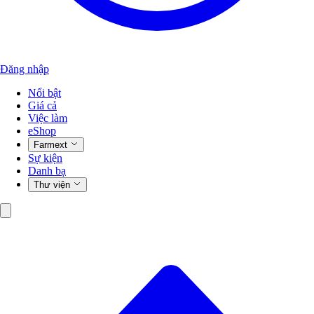
Đăng nhập
Nổi bật
Giá cả
Việc làm
eShop
Farmext
Sự kiện
Danh bạ
Thư viện