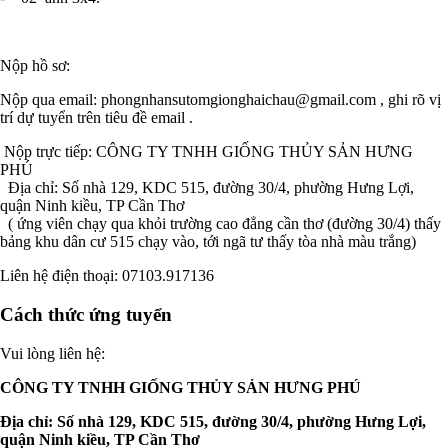
Nộp hồ sơ:
Nộp qua email:
phongnhansutomgionghaichau@gmail.com
, ghi rõ vị
trí dự tuyển trên tiêu đề email .
Nộp trực tiếp: CÔNG TY TNHH GIỐNG THỦY SẢN HƯNG
PHÚ
Địa chỉ: Số nhà 129, KDC 515, đường 30/4, phường Hưng Lợi,
quận Ninh kiều, TP Cần Thơ
( ứng viên chạy qua khỏi trường cao đẳng cần thơ (đường 30/4) thấy
bảng khu dân cư 515 chạy vào, tới ngã tư thấy tòa nhà màu trắng)
Liên hệ điện thoại: 07103.917136
Cách thức ứng tuyển
Vui lòng liên hệ:
CÔNG TY TNHH GIỐNG THỦY SẢN HƯNG PHÚ
Địa chỉ: Số nhà 129, KDC 515, đường 30/4, phường Hưng Lợi,
quận Ninh kiều, TP Cần Thơ