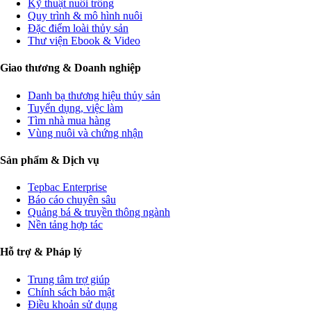
Kỹ thuật nuôi trồng
Quy trình & mô hình nuôi
Đặc điểm loài thủy sản
Thư viện Ebook & Video
Giao thương & Doanh nghiệp
Danh bạ thương hiệu thủy sản
Tuyển dụng, việc làm
Tìm nhà mua hàng
Vùng nuôi và chứng nhận
Sản phẩm & Dịch vụ
Tepbac Enterprise
Báo cáo chuyên sâu
Quảng bá & truyền thông ngành
Nền tảng hợp tác
Hỗ trợ & Pháp lý
Trung tâm trợ giúp
Chính sách bảo mật
Điều khoản sử dụng