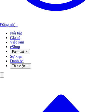
Đăng nhập
Nổi bật
Giá cả
Việc làm
eShop
Farmext
Sự kiện
Danh bạ
Thư viện