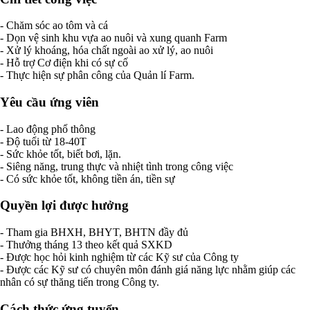
- Chăm sóc ao tôm và cá
- Dọn vệ sinh khu vựa ao nuôi và xung quanh Farm
- Xử lý khoáng, hóa chất ngoài ao xử lý, ao nuôi
- Hỗ trợ Cơ điện khi có sự cố
- Thực hiện sự phân công của Quản lí Farm.
Yêu cầu ứng viên
- Lao động phổ thông
- Độ tuổi từ 18-40T
- Sức khỏe tốt, biết bơi, lặn.
- Siêng năng, trung thực và nhiệt tình trong công việc
- Có sức khỏe tốt, không tiền án, tiền sự
Quyền lợi được hưởng
- Tham gia BHXH, BHYT, BHTN đầy đủ
- Thưởng tháng 13 theo kết quả SXKD
- Được học hỏi kinh nghiệm từ các Kỹ sư của Công ty
- Được các Kỹ sư có chuyên môn đánh giá năng lực nhằm giúp các
nhân có sự thăng tiến trong Công ty.
Cách thức ứng tuyển