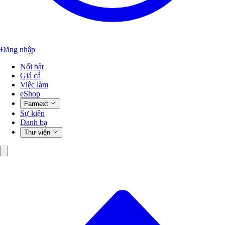
Đăng nhập
Nổi bật
Giá cả
Việc làm
eShop
Farmext
Sự kiện
Danh bạ
Thư viện