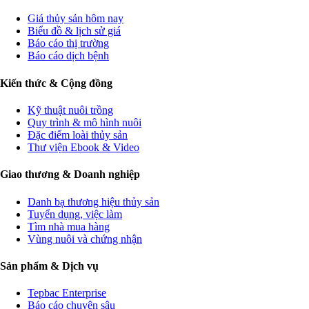
Giá thủy sản hôm nay
Biểu đồ & lịch sử giá
Báo cáo thị trường
Báo cáo dịch bệnh
Kiến thức & Cộng đồng
Kỹ thuật nuôi trồng
Quy trình & mô hình nuôi
Đặc điểm loài thủy sản
Thư viện Ebook & Video
Giao thương & Doanh nghiệp
Danh bạ thương hiệu thủy sản
Tuyển dụng, việc làm
Tìm nhà mua hàng
Vùng nuôi và chứng nhận
Sản phẩm & Dịch vụ
Tepbac Enterprise
Báo cáo chuyên sâu