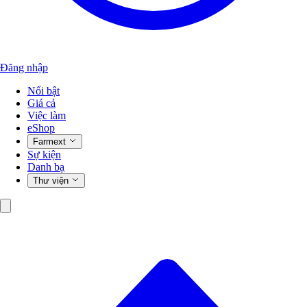
Đăng nhập
Nổi bật
Giá cả
Việc làm
eShop
Farmext
Sự kiện
Danh bạ
Thư viện