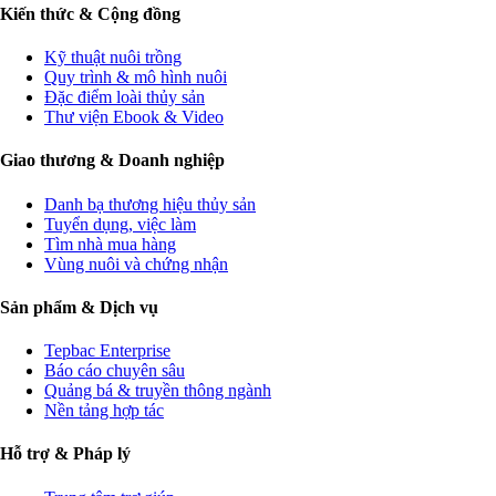
Kiến thức & Cộng đồng
Kỹ thuật nuôi trồng
Quy trình & mô hình nuôi
Đặc điểm loài thủy sản
Thư viện Ebook & Video
Giao thương & Doanh nghiệp
Danh bạ thương hiệu thủy sản
Tuyển dụng, việc làm
Tìm nhà mua hàng
Vùng nuôi và chứng nhận
Sản phẩm & Dịch vụ
Tepbac Enterprise
Báo cáo chuyên sâu
Quảng bá & truyền thông ngành
Nền tảng hợp tác
Hỗ trợ & Pháp lý