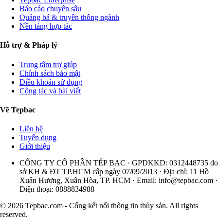
Báo cáo chuyên sâu
Quảng bá & truyền thông ngành
Nền tảng hợp tác
Hỗ trợ & Pháp lý
Trung tâm trợ giúp
Chính sách bảo mật
Điều khoản sử dụng
Cộng tác và bài viết
Về Tepbac
Liên hệ
Tuyển dụng
Giới thiệu
CÔNG TY CỔ PHẦN TÉP BẠC · GPDKKD: 0312448735 do
sở KH & ĐT TP.HCM cấp ngày 07/09/2013 · Địa chỉ: 11 Hồ
Xuân Hương, Xuân Hòa, TP. HCM · Email:
info@tepbac.com
·
Điện thoại: 0888834988
© 2026 Tepbac.com - Cổng kết nối thông tin thủy sản. All rights
reserved.