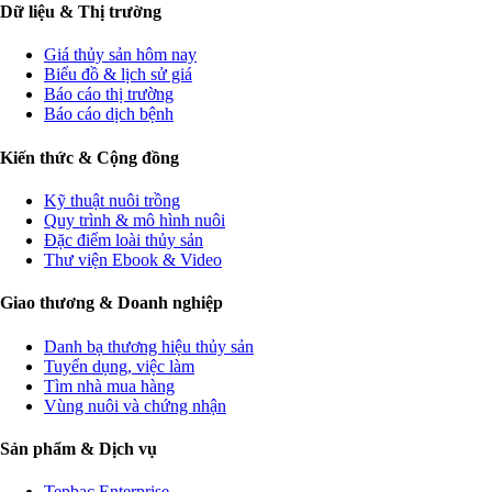
Dữ liệu & Thị trường
Giá thủy sản hôm nay
Biểu đồ & lịch sử giá
Báo cáo thị trường
Báo cáo dịch bệnh
Kiến thức & Cộng đồng
Kỹ thuật nuôi trồng
Quy trình & mô hình nuôi
Đặc điểm loài thủy sản
Thư viện Ebook & Video
Giao thương & Doanh nghiệp
Danh bạ thương hiệu thủy sản
Tuyển dụng, việc làm
Tìm nhà mua hàng
Vùng nuôi và chứng nhận
Sản phẩm & Dịch vụ
Tepbac Enterprise