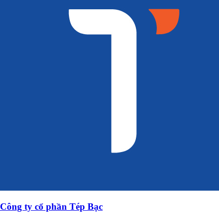
Công ty cổ phần Tép Bạc