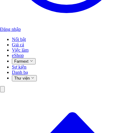
Đăng nhập
Nổi bật
Giá cả
Việc làm
eShop
Farmext
Sự kiện
Danh bạ
Thư viện