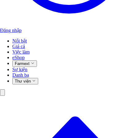
Đăng nhập
Nổi bật
Giá cả
Việc làm
eShop
Farmext
Sự kiện
Danh bạ
Thư viện