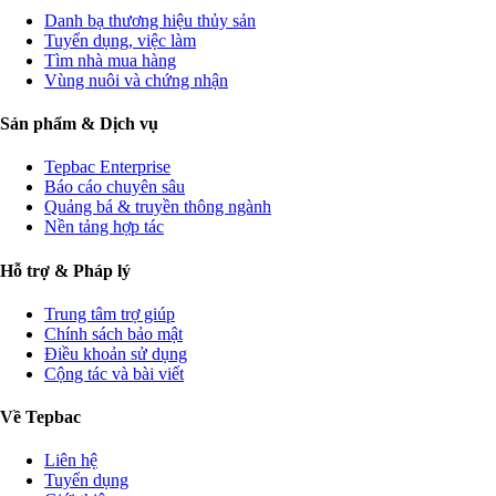
Danh bạ thương hiệu thủy sản
Tuyển dụng, việc làm
Tìm nhà mua hàng
Vùng nuôi và chứng nhận
Sản phẩm & Dịch vụ
Tepbac Enterprise
Báo cáo chuyên sâu
Quảng bá & truyền thông ngành
Nền tảng hợp tác
Hỗ trợ & Pháp lý
Trung tâm trợ giúp
Chính sách bảo mật
Điều khoản sử dụng
Cộng tác và bài viết
Về Tepbac
Liên hệ
Tuyển dụng