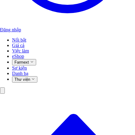
Đăng nhập
Nổi bật
Giá cả
Việc làm
eShop
Farmext
Sự kiện
Danh bạ
Thư viện