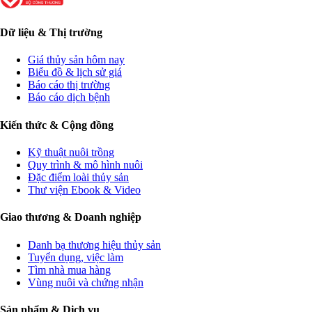
Dữ liệu & Thị trường
Giá thủy sản hôm nay
Biểu đồ & lịch sử giá
Báo cáo thị trường
Báo cáo dịch bệnh
Kiến thức & Cộng đồng
Kỹ thuật nuôi trồng
Quy trình & mô hình nuôi
Đặc điểm loài thủy sản
Thư viện Ebook & Video
Giao thương & Doanh nghiệp
Danh bạ thương hiệu thủy sản
Tuyển dụng, việc làm
Tìm nhà mua hàng
Vùng nuôi và chứng nhận
Sản phẩm & Dịch vụ