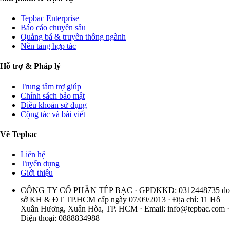
Tepbac Enterprise
Báo cáo chuyên sâu
Quảng bá & truyền thông ngành
Nền tảng hợp tác
Hỗ trợ & Pháp lý
Trung tâm trợ giúp
Chính sách bảo mật
Điều khoản sử dụng
Cộng tác và bài viết
Về Tepbac
Liên hệ
Tuyển dụng
Giới thiệu
CÔNG TY CỔ PHẦN TÉP BẠC · GPDKKD: 0312448735 do
sở KH & ĐT TP.HCM cấp ngày 07/09/2013 · Địa chỉ: 11 Hồ
Xuân Hương, Xuân Hòa, TP. HCM · Email:
info@tepbac.com
·
Điện thoại: 0888834988