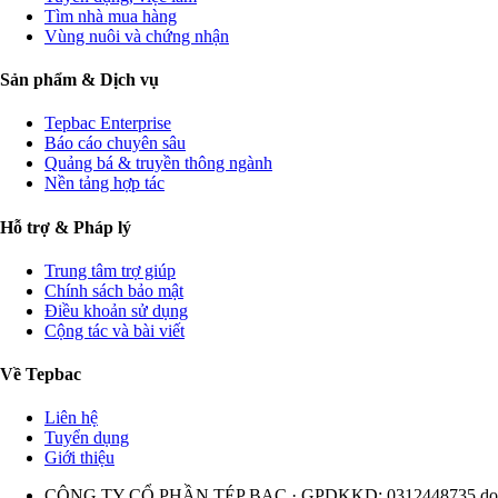
Tìm nhà mua hàng
Vùng nuôi và chứng nhận
Sản phẩm & Dịch vụ
Tepbac Enterprise
Báo cáo chuyên sâu
Quảng bá & truyền thông ngành
Nền tảng hợp tác
Hỗ trợ & Pháp lý
Trung tâm trợ giúp
Chính sách bảo mật
Điều khoản sử dụng
Cộng tác và bài viết
Về Tepbac
Liên hệ
Tuyển dụng
Giới thiệu
CÔNG TY CỔ PHẦN TÉP BẠC · GPDKKD: 0312448735 do