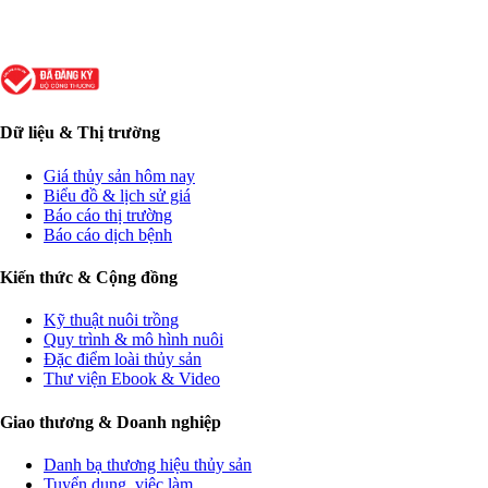
Dữ liệu & Thị trường
Giá thủy sản hôm nay
Biểu đồ & lịch sử giá
Báo cáo thị trường
Báo cáo dịch bệnh
Kiến thức & Cộng đồng
Kỹ thuật nuôi trồng
Quy trình & mô hình nuôi
Đặc điểm loài thủy sản
Thư viện Ebook & Video
Giao thương & Doanh nghiệp
Danh bạ thương hiệu thủy sản
Tuyển dụng, việc làm