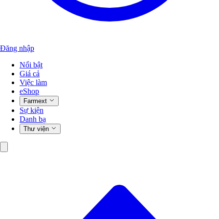
Đăng nhập
Nổi bật
Giá cả
Việc làm
eShop
Farmext
Sự kiện
Danh bạ
Thư viện