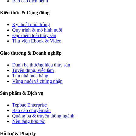
Báo cáo dịch bệnh
Kiến thức & Cộng đồng
Kỹ thuật nuôi trồng
Quy trình & mô hình nuôi
Đặc điểm loài thủy sản
Thư viện Ebook & Video
Giao thương & Doanh nghiệp
Danh bạ thương hiệu thủy sản
Tuyển dụng, việc làm
Tìm nhà mua hàng
Vùng nuôi và chứng nhận
Sản phẩm & Dịch vụ
Tepbac Enterprise
Báo cáo chuyên sâu
Quảng bá & truyền thông ngành
Nền tảng hợp tác
Hỗ trợ & Pháp lý