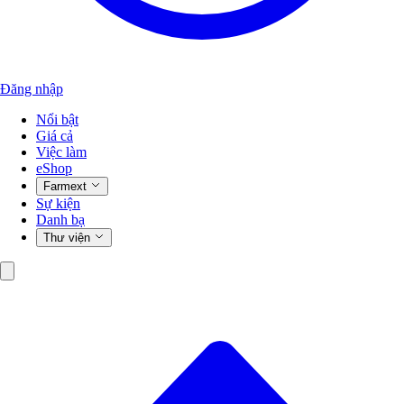
Đăng nhập
Nổi bật
Giá cả
Việc làm
eShop
Farmext
Sự kiện
Danh bạ
Thư viện