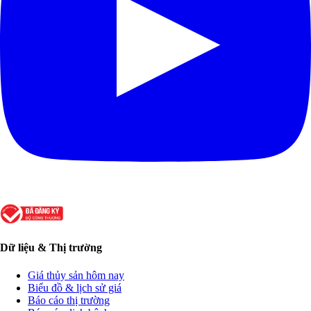
Dữ liệu & Thị trường
Giá thủy sản hôm nay
Biểu đồ & lịch sử giá
Báo cáo thị trường