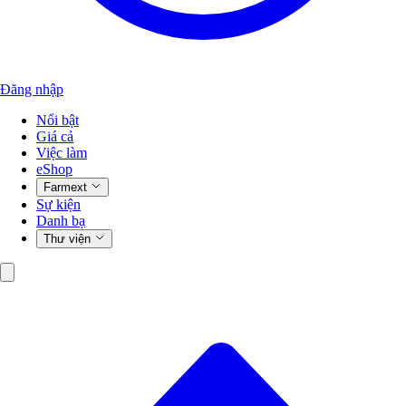
Đăng nhập
Nổi bật
Giá cả
Việc làm
eShop
Farmext
Sự kiện
Danh bạ
Thư viện