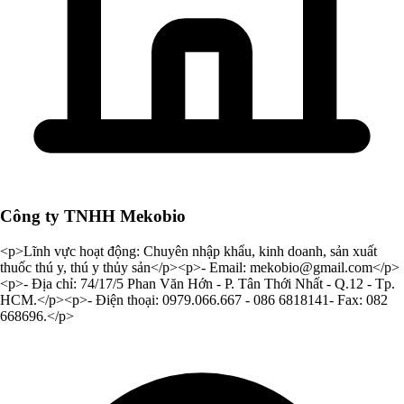
Công ty TNHH Mekobio
<p>Lĩnh vực hoạt động: Chuyên nhập khẩu, kinh doanh, sản xuất
thuốc thú y, thú y thủy sản</p><p>- Email:
mekobio@gmail.com
</p>
<p>- Địa chỉ: 74/17/5 Phan Văn Hớn - P. Tân Thới Nhất - Q.12 - Tp.
HCM.</p><p>- Điện thoại: 0979.066.667 - 086 6818141- Fax: 082
668696.</p>