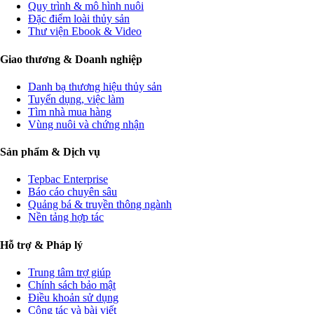
Quy trình & mô hình nuôi
Đặc điểm loài thủy sản
Thư viện Ebook & Video
Giao thương & Doanh nghiệp
Danh bạ thương hiệu thủy sản
Tuyển dụng, việc làm
Tìm nhà mua hàng
Vùng nuôi và chứng nhận
Sản phẩm & Dịch vụ
Tepbac Enterprise
Báo cáo chuyên sâu
Quảng bá & truyền thông ngành
Nền tảng hợp tác
Hỗ trợ & Pháp lý
Trung tâm trợ giúp
Chính sách bảo mật
Điều khoản sử dụng
Cộng tác và bài viết