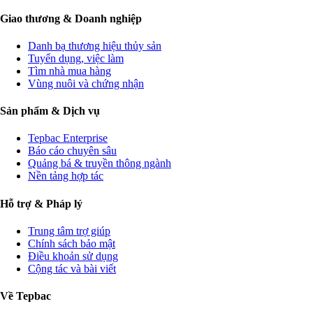
Giao thương & Doanh nghiệp
Danh bạ thương hiệu thủy sản
Tuyển dụng, việc làm
Tìm nhà mua hàng
Vùng nuôi và chứng nhận
Sản phẩm & Dịch vụ
Tepbac Enterprise
Báo cáo chuyên sâu
Quảng bá & truyền thông ngành
Nền tảng hợp tác
Hỗ trợ & Pháp lý
Trung tâm trợ giúp
Chính sách bảo mật
Điều khoản sử dụng
Cộng tác và bài viết
Về Tepbac