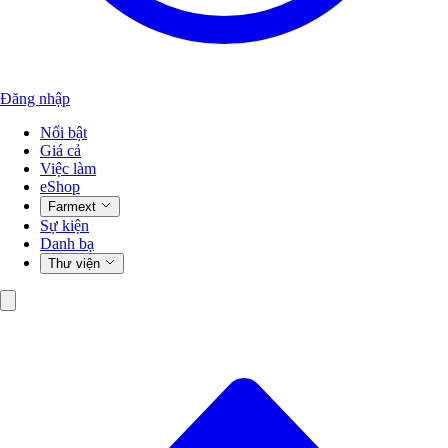
Đăng nhập
Nổi bật
Giá cả
Việc làm
eShop
Farmext
Sự kiện
Danh bạ
Thư viện