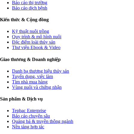
Báo cáo thị trường
Báo cáo dịch bệnh
Kiến thức & Cộng đồng
Kỹ thuật nuôi trồng
Quy trình & mô hình nuôi
Đặc điểm loài thủy sản
Thư viện Ebook & Video
Giao thương & Doanh nghiệp
Danh bạ thương hiệu thủy sản
Tuyển dụng, việc làm
Tìm nhà mua hàng
Vùng nuôi và chứng nhận
Sản phẩm & Dịch vụ
Tepbac Enterprise
Báo cáo chuyên sâu
Quảng bá & truyền thông ngành
Nền tảng hợp tác