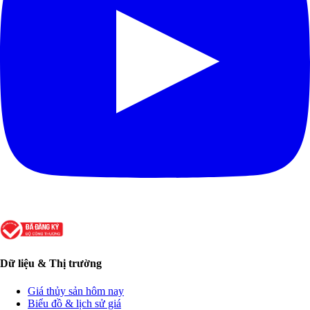
Dữ liệu & Thị trường
Giá thủy sản hôm nay
Biểu đồ & lịch sử giá