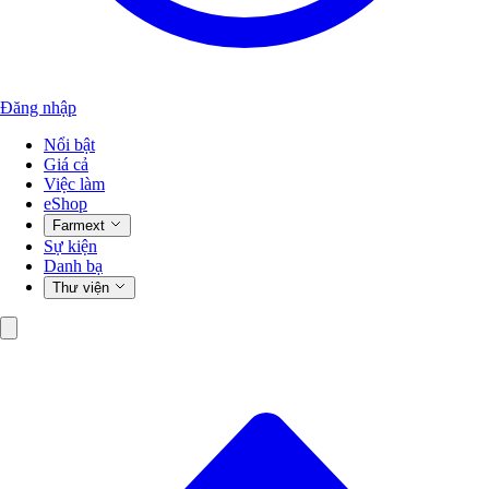
Đăng nhập
Nổi bật
Giá cả
Việc làm
eShop
Farmext
Sự kiện
Danh bạ
Thư viện