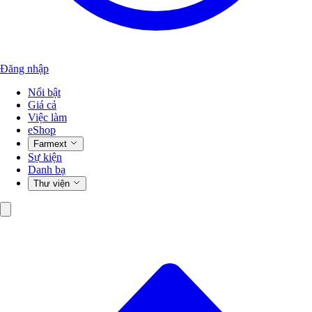
Đăng nhập
Nổi bật
Giá cả
Việc làm
eShop
Farmext
Sự kiện
Danh bạ
Thư viện