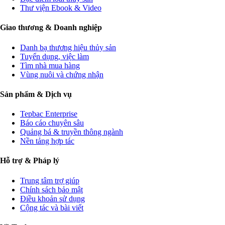
Thư viện Ebook & Video
Giao thương & Doanh nghiệp
Danh bạ thương hiệu thủy sản
Tuyển dụng, việc làm
Tìm nhà mua hàng
Vùng nuôi và chứng nhận
Sản phẩm & Dịch vụ
Tepbac Enterprise
Báo cáo chuyên sâu
Quảng bá & truyền thông ngành
Nền tảng hợp tác
Hỗ trợ & Pháp lý
Trung tâm trợ giúp
Chính sách bảo mật
Điều khoản sử dụng
Cộng tác và bài viết