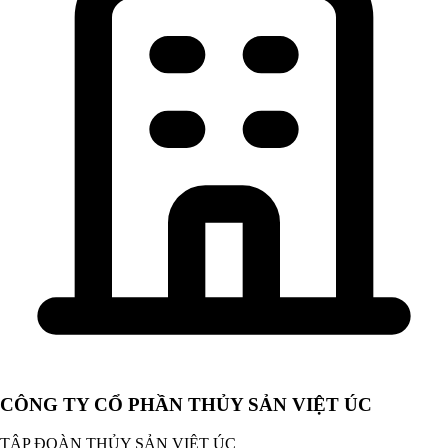
CÔNG TY CỔ PHẦN THỦY SẢN VIỆT ÚC
TẬP ĐOÀN THỦY SẢN VIỆT ÚC