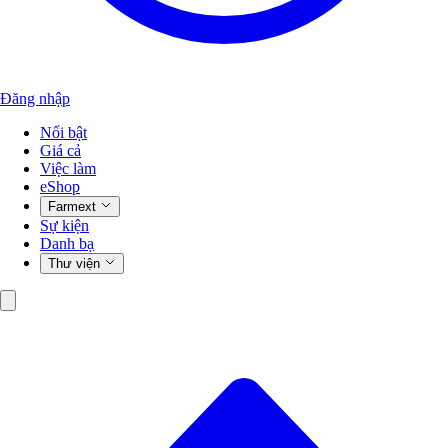
Đăng nhập
Nổi bật
Giá cả
Việc làm
eShop
Farmext
Sự kiện
Danh bạ
Thư viện