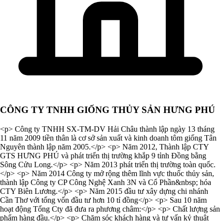
CÔNG TY TNHH GIỐNG THỦY SẢN HƯNG PHÚ
<p> Công ty TNHH SX-TM-DV Hải Châu thành lập ngày 13 tháng
11 năm 2009 tiền thân là cơ sở sản xuất và kinh doanh tôm giống Tân
Nguyên thành lập năm 2005.</p> <p> Năm 2012, Thành lập CTY
GTS HƯNG PHÚ và phát triển thị trường khắp 9 tỉnh Đồng bằng
Sông Cửu Long.</p> <p> Năm 2013 phát triển thị trường toàn quốc.
</p> <p> Năm 2014 Công ty mở rộng thêm lĩnh vực thuốc thủy sản,
thành lập Công ty CP Công Nghệ Xanh 3N và Cổ Phần&nbsp; hóa
CTY Biên Lương.</p> <p> Năm 2015 đầu tư xây dựng chi nhánh
Cần Thơ với tổng vốn đầu tư hơn 10 tỉ đồng</p> <p> Sau 10 năm
hoạt động Tổng Cty đã đưa ra phương châm:</p> <p> Chất lượng sản
phẩm hàng đầu.</p> <p> Chăm sóc khách hàng và tư vấn kỷ thuật