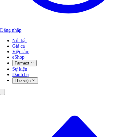
Đăng nhập
Nổi bật
Giá cả
Việc làm
eShop
Farmext
Sự kiện
Danh bạ
Thư viện