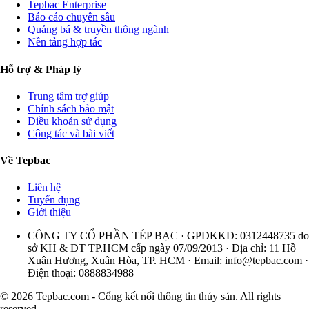
Tepbac Enterprise
Báo cáo chuyên sâu
Quảng bá & truyền thông ngành
Nền tảng hợp tác
Hỗ trợ & Pháp lý
Trung tâm trợ giúp
Chính sách bảo mật
Điều khoản sử dụng
Cộng tác và bài viết
Về Tepbac
Liên hệ
Tuyển dụng
Giới thiệu
CÔNG TY CỔ PHẦN TÉP BẠC · GPDKKD: 0312448735 do
sở KH & ĐT TP.HCM cấp ngày 07/09/2013 · Địa chỉ: 11 Hồ
Xuân Hương, Xuân Hòa, TP. HCM · Email:
info@tepbac.com
·
Điện thoại: 0888834988
© 2026 Tepbac.com - Cổng kết nối thông tin thủy sản. All rights
reserved.