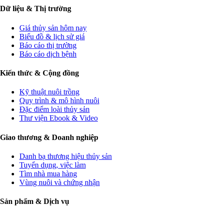
Dữ liệu & Thị trường
Giá thủy sản hôm nay
Biểu đồ & lịch sử giá
Báo cáo thị trường
Báo cáo dịch bệnh
Kiến thức & Cộng đồng
Kỹ thuật nuôi trồng
Quy trình & mô hình nuôi
Đặc điểm loài thủy sản
Thư viện Ebook & Video
Giao thương & Doanh nghiệp
Danh bạ thương hiệu thủy sản
Tuyển dụng, việc làm
Tìm nhà mua hàng
Vùng nuôi và chứng nhận
Sản phẩm & Dịch vụ