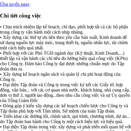
Ứng tuyển ngay
Chi tiết công việc
• Chịu trách nhiệm lập kế hoạch, chỉ đạo, phối hợp tất cả các bộ phận
trong công ty vận hành một cách nhịp nhàng.
• Xây dựng các thứ tự ưu tiên theo yêu cầu Sản xuất, Kinh doanh để
sử dụng nguồn lực máy móc, trang thiết bị, nguồn nhân lực, tài chính
một cách hiệu quả nhất.
• Phối hợp với các Phó TGĐ ngành dọc (Kỹ thuật, Kinh Doanh,...)
thiết lập và vận hành các chỉ tiêu đo lường hiệu quả công việc (KPIs)
cho Công ty. Đảm bảo Công ty đạt được những chuẩn mực do Tập
đoàn đưa ra.
• Xây dựng kế hoạch ngân sách và quản lý chi phí hoạt động của
Công ty.
• Đại diện Tập đoàn và Công ty trong việc ký kết các Giấy tờ, hợp
đồng, văn bản... với các cơ quan nhà nước, khách hàng, nhà cung cấp,
đơn vị thứ 3, người lao động...theo nhu cầu công việc và sự Ủy quyền
của Tổng Giám Đốc
• Đóng góp ý kiến xây dựng các kế hoạch chiến lược cho Công ty và
Tập đoàn phù hợp với Tầm nhìn, Sứ mệnh của toàn Tập đoàn.
• Triển khai các đường lối, chính sách, qui trình, chương trình, dự án...
do Tập đoàn ban hành cho Công ty một cách hiệu lực và hiệu quả.
• Đại diện Tập đoàn trong việc xây dựng và phát triển mối quan hệ với