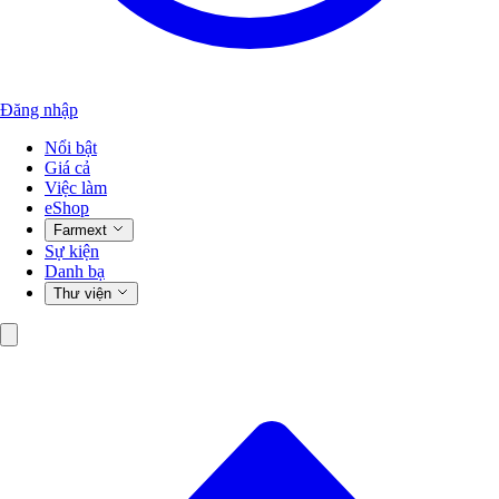
Đăng nhập
Nổi bật
Giá cả
Việc làm
eShop
Farmext
Sự kiện
Danh bạ
Thư viện