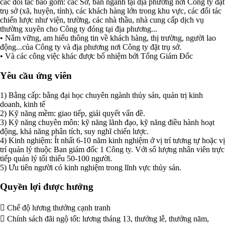
các đối tác bao gồm: các Sở, ban ngành tại địa phương nơi Công ty đặt
trụ sở (xã, huyện, tỉnh), các khách hàng lớn trong khu vực, các đối tác
chiến lược như viện, trường, các nhà thầu, nhà cung cấp dịch vụ
thường xuyên cho Công ty đóng tại địa phương...
• Nắm vững, am hiểu thông tin về khách hàng, thị trường, người lao
động...của Công ty và địa phương nơi Công ty đặt trụ sở.
• Và các công việc khác được bổ nhiệm bởi Tổng Giám Đốc
Yêu cầu ứng viên
1) Bằng cấp: bằng đại học chuyên ngành thủy sản, quản trị kinh
doanh, kinh tế
2) Kỹ năng mềm: giao tiếp, giải quyết vấn đề.
3) Kỹ năng chuyên môn: kỹ năng lãnh đạo, kỹ năng điều hành hoạt
động, khả năng phân tích, suy nghĩ chiến lược.
4) Kinh nghiệm: Ít nhất 6-10 năm kinh nghiệm ở vị trí tương tự hoặc vị
trí quản lý thuộc Ban giám đốc 1 Công ty. Với số lượng nhân viên trực
tiếp quản lý tối thiểu 50-100 người.
5) Ưu tiên người có kinh nghiệm trong lĩnh vực thủy sản.
Quyền lợi được hưởng
 Chế độ lương thưởng cạnh tranh
 Chính sách đãi ngộ tốt: lương tháng 13, thưởng lễ, thưởng năm,