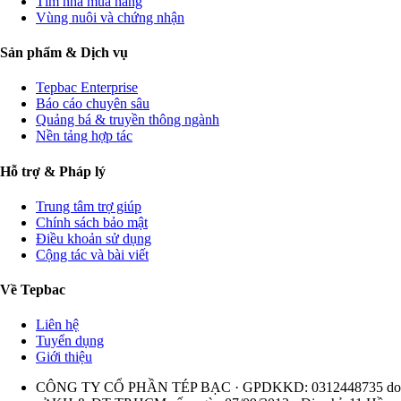
Tìm nhà mua hàng
Vùng nuôi và chứng nhận
Sản phẩm & Dịch vụ
Tepbac Enterprise
Báo cáo chuyên sâu
Quảng bá & truyền thông ngành
Nền tảng hợp tác
Hỗ trợ & Pháp lý
Trung tâm trợ giúp
Chính sách bảo mật
Điều khoản sử dụng
Cộng tác và bài viết
Về Tepbac
Liên hệ
Tuyển dụng
Giới thiệu
CÔNG TY CỔ PHẦN TÉP BẠC · GPDKKD: 0312448735 do