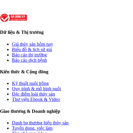
Dữ liệu & Thị trường
Giá thủy sản hôm nay
Biểu đồ & lịch sử giá
Báo cáo thị trường
Báo cáo dịch bệnh
Kiến thức & Cộng đồng
Kỹ thuật nuôi trồng
Quy trình & mô hình nuôi
Đặc điểm loài thủy sản
Thư viện Ebook & Video
Giao thương & Doanh nghiệp
Danh bạ thương hiệu thủy sản
Tuyển dụng, việc làm