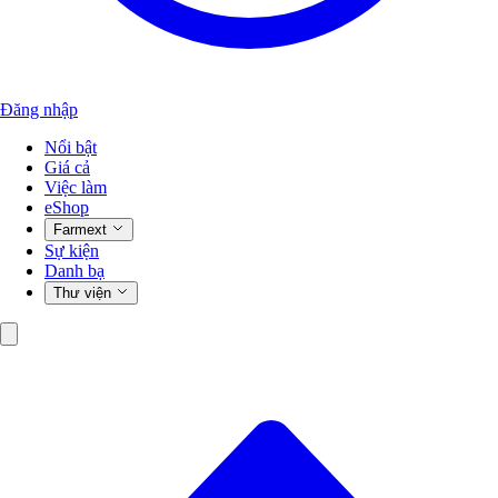
Đăng nhập
Nổi bật
Giá cả
Việc làm
eShop
Farmext
Sự kiện
Danh bạ
Thư viện