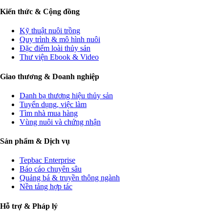
Kiến thức & Cộng đồng
Kỹ thuật nuôi trồng
Quy trình & mô hình nuôi
Đặc điểm loài thủy sản
Thư viện Ebook & Video
Giao thương & Doanh nghiệp
Danh bạ thương hiệu thủy sản
Tuyển dụng, việc làm
Tìm nhà mua hàng
Vùng nuôi và chứng nhận
Sản phẩm & Dịch vụ
Tepbac Enterprise
Báo cáo chuyên sâu
Quảng bá & truyền thông ngành
Nền tảng hợp tác
Hỗ trợ & Pháp lý