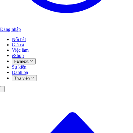
Đăng nhập
Nổi bật
Giá cả
Việc làm
eShop
Farmext
Sự kiện
Danh bạ
Thư viện