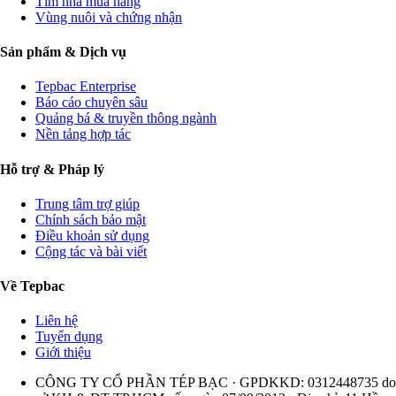
Tìm nhà mua hàng
Vùng nuôi và chứng nhận
Sản phẩm & Dịch vụ
Tepbac Enterprise
Báo cáo chuyên sâu
Quảng bá & truyền thông ngành
Nền tảng hợp tác
Hỗ trợ & Pháp lý
Trung tâm trợ giúp
Chính sách bảo mật
Điều khoản sử dụng
Cộng tác và bài viết
Về Tepbac
Liên hệ
Tuyển dụng
Giới thiệu
CÔNG TY CỔ PHẦN TÉP BẠC · GPDKKD: 0312448735 do