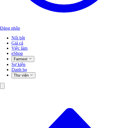
Đăng nhập
Nổi bật
Giá cả
Việc làm
eShop
Farmext
Sự kiện
Danh bạ
Thư viện