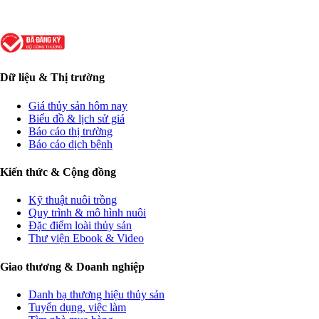
Dữ liệu & Thị trường
Giá thủy sản hôm nay
Biểu đồ & lịch sử giá
Báo cáo thị trường
Báo cáo dịch bệnh
Kiến thức & Cộng đồng
Kỹ thuật nuôi trồng
Quy trình & mô hình nuôi
Đặc điểm loài thủy sản
Thư viện Ebook & Video
Giao thương & Doanh nghiệp
Danh bạ thương hiệu thủy sản
Tuyển dụng, việc làm