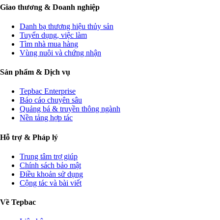
Giao thương & Doanh nghiệp
Danh bạ thương hiệu thủy sản
Tuyển dụng, việc làm
Tìm nhà mua hàng
Vùng nuôi và chứng nhận
Sản phẩm & Dịch vụ
Tepbac Enterprise
Báo cáo chuyên sâu
Quảng bá & truyền thông ngành
Nền tảng hợp tác
Hỗ trợ & Pháp lý
Trung tâm trợ giúp
Chính sách bảo mật
Điều khoản sử dụng
Cộng tác và bài viết
Về Tepbac