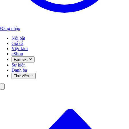
Đăng nhập
Nổi bật
Giá cả
Việc làm
eShop
Farmext
Sự kiện
Danh bạ
Thư viện