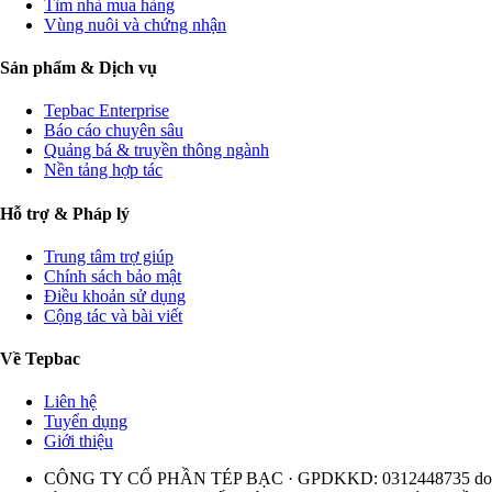
Tìm nhà mua hàng
Vùng nuôi và chứng nhận
Sản phẩm & Dịch vụ
Tepbac Enterprise
Báo cáo chuyên sâu
Quảng bá & truyền thông ngành
Nền tảng hợp tác
Hỗ trợ & Pháp lý
Trung tâm trợ giúp
Chính sách bảo mật
Điều khoản sử dụng
Cộng tác và bài viết
Về Tepbac
Liên hệ
Tuyển dụng
Giới thiệu
CÔNG TY CỔ PHẦN TÉP BẠC · GPDKKD: 0312448735 do