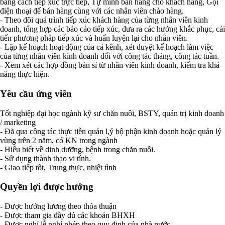
bằng cách tiếp xúc trực tiếp, Tự mình bán hàng cho khách hàng, Gọi
điện thoại để bán hàng cùng với các nhân viên chào hàng.
- Theo dõi quá trình tiếp xúc khách hàng của từng nhân viên kinh
doanh, tổng hợp các báo cáo tiếp xúc, đưa ra các hướng khắc phục, cải
tiến phương pháp tiếp xúc và huấn luyện lại cho nhân viên.
- Lập kế hoạch hoạt động của cả kênh, xét duyệt kế hoạch làm việc
của từng nhân viên kinh doanh đối với công tác tháng, công tác tuần.
- Xem xét các hợp đồng bán sỉ từ nhân viên kinh doanh, kiểm tra khả
năng thực hiện.
Yêu cầu ứng viên
Tốt nghiệp đại học ngành kỹ sư chăn nuôi, BSTY, quản trị kinh doanh
/ marketing
- Đã qua công tác thực tiễn quản l,ý bộ phận kinh doanh hoặc quản lý
vùng trên 2 năm, có KN trong ngành
- Hiểu biết về dinh dưỡng, bệnh trong chăn nuôi.
- Sử dụng thành thạo vi tính.
- Giao tiếp tốt, Trung thực, nhiệt tình
Quyền lợi được hưởng
- Được hưởng lương theo thóa thuận
- Được tham gia đầy đủ các khoản BHXH
- Được nghỉ lễ nghỉ phép theo quy định của nhà nước