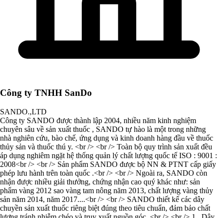
Công ty TNHH SanDo
SANDO.,LTD
Công ty SANDO được thành lập 2004, nhiều năm kinh nghiệm
chuyên sâu về sản xuất thuốc , SANDO tự hào là một trong những
nhà nghiên cứu, bào chế, ứng dụng và kinh doanh hàng đầu về thuốc
thủy sản và thuốc thú y. <br /> <br /> Toàn bộ quy trình sản xuất đều
áp dụng nghiêm ngặt hệ thống quản lý chất lượng quốc tế ISO : 9001 :
2008<br /> <br /> Sản phẩm SANDO được bộ NN & PTNT cấp giấy
phép lưu hành trên toàn quốc .<br /> <br /> Ngoài ra, SANDO còn
nhận được nhiều giải thưởng, chứng nhận cao quý khác như: sản
phẩm vàng 2012 sao vàng tam nông năm 2013, chất lượng vàng thủy
sản năm 2014, năm 2017....<br /> <br /> SANDO thiết kế các dây
chuyền sản xuất thuốc riêng biệt đúng theo tiêu chuẩn, đảm bảo chất
lượng tránh nhiễm chéo và truy xuất nguồn góc .<br /> <br /> 1 . Dây