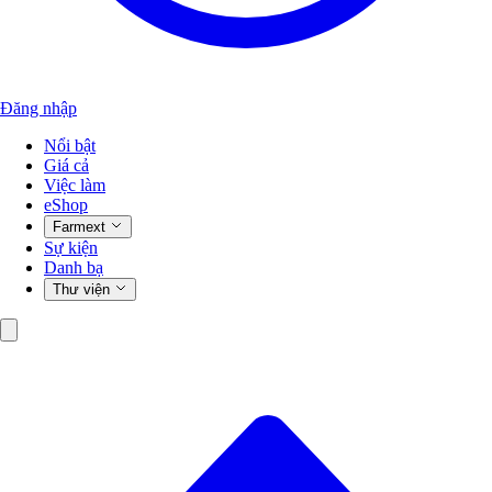
Đăng nhập
Nổi bật
Giá cả
Việc làm
eShop
Farmext
Sự kiện
Danh bạ
Thư viện