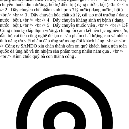
chuyền thuốc dinh dưỡng, hổ trợ điều trị ( dạng nước , bột ).<br /> <br
/> 2 . Dây chuyền chế phẩm sinh học xử lý nước( dạng nước , bột ).
<br /> <br /> 3 . Dây chuyền hóa chất xử lý, cải tạo môi trường ( dạng
nước , bột ).<br /> <br /> 4 . Dây chuyền kháng sinh trị bệnh ( dạng
nước , bột ).<br /> <br /> 5 . Dây chuyền thuốc viên .<br /> <br /> Để
Cùng nhau tạo lập thịnh vượng, chúng tôi cam kết liên tục nghiên cứu,
đầu tư, cải tiến công nghệ để tạo ra sản phẩm chất lượng cao và nhiều
tính năng ưu việt nhằm đáp ứng sự mong đợi khách hàng .<br /> <br
/> Công ty SANDO xin chân thành cảm ơn quý khách hàng trên toàn
quốc đã ủng hộ và tín nhiệm sản phẩm trong nhiều năm qua . <br />
<br /> Kính chúc quý bà con thành công .