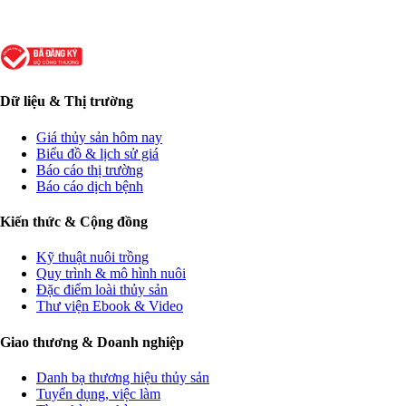
Dữ liệu & Thị trường
Giá thủy sản hôm nay
Biểu đồ & lịch sử giá
Báo cáo thị trường
Báo cáo dịch bệnh
Kiến thức & Cộng đồng
Kỹ thuật nuôi trồng
Quy trình & mô hình nuôi
Đặc điểm loài thủy sản
Thư viện Ebook & Video
Giao thương & Doanh nghiệp
Danh bạ thương hiệu thủy sản
Tuyển dụng, việc làm