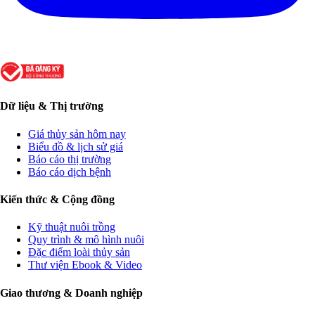
Dữ liệu & Thị trường
Giá thủy sản hôm nay
Biểu đồ & lịch sử giá
Báo cáo thị trường
Báo cáo dịch bệnh
Kiến thức & Cộng đồng
Kỹ thuật nuôi trồng
Quy trình & mô hình nuôi
Đặc điểm loài thủy sản
Thư viện Ebook & Video
Giao thương & Doanh nghiệp