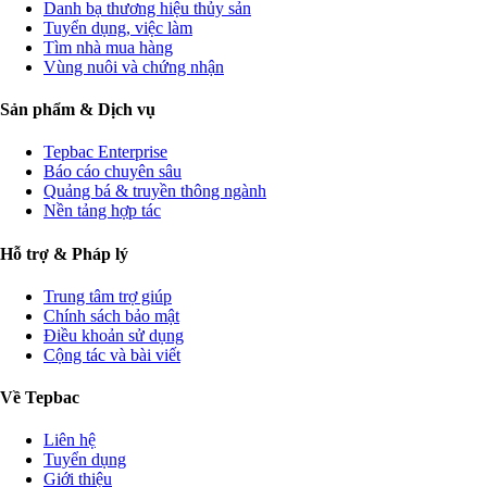
Danh bạ thương hiệu thủy sản
Tuyển dụng, việc làm
Tìm nhà mua hàng
Vùng nuôi và chứng nhận
Sản phẩm & Dịch vụ
Tepbac Enterprise
Báo cáo chuyên sâu
Quảng bá & truyền thông ngành
Nền tảng hợp tác
Hỗ trợ & Pháp lý
Trung tâm trợ giúp
Chính sách bảo mật
Điều khoản sử dụng
Cộng tác và bài viết
Về Tepbac
Liên hệ
Tuyển dụng
Giới thiệu