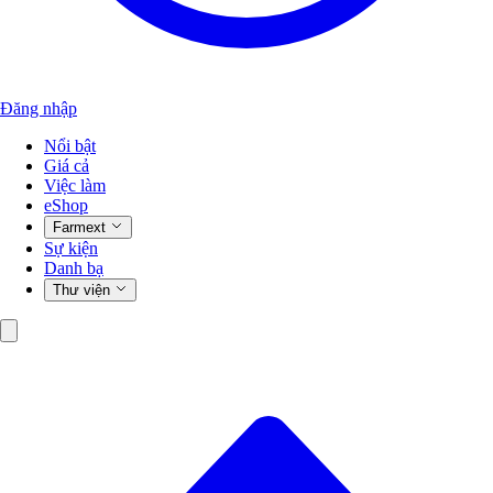
Đăng nhập
Nổi bật
Giá cả
Việc làm
eShop
Farmext
Sự kiện
Danh bạ
Thư viện