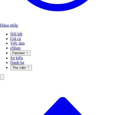
Đăng nhập
Nổi bật
Giá cả
Việc làm
eShop
Farmext
Sự kiện
Danh bạ
Thư viện