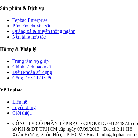
Sản phẩm & Dịch vụ
Tepbac Enterprise
Báo cáo chuyên sâu
Quảng bá & truyền thông ngành
Nền tảng hợp tác
Hỗ trợ & Pháp lý
Trung tâm trợ giúp
Chính sách bảo mật
Điều khoản sử dụng
Cộng tác và bài viết
Về Tepbac
Liên hệ
Tuyển dụng
Giới thiệu
CÔNG TY CỔ PHẦN TÉP BẠC · GPDKKD: 0312448735 do
sở KH & ĐT TP.HCM cấp ngày 07/09/2013 · Địa chỉ: 11 Hồ
Xuân Hương, Xuân Hòa, TP. HCM · Email:
info@tepbac.com
·