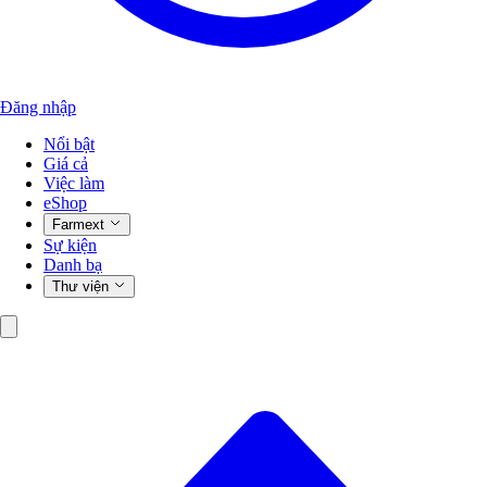
Đăng nhập
Nổi bật
Giá cả
Việc làm
eShop
Farmext
Sự kiện
Danh bạ
Thư viện