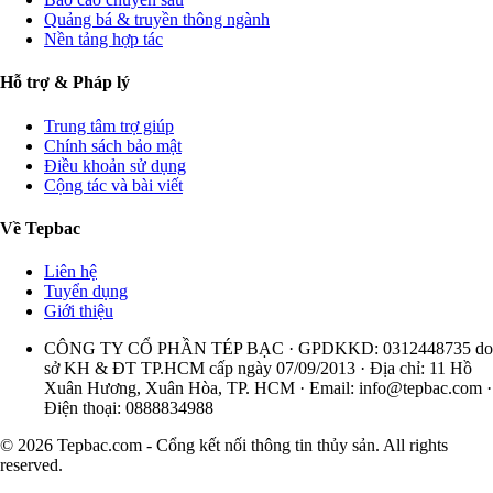
Quảng bá & truyền thông ngành
Nền tảng hợp tác
Hỗ trợ & Pháp lý
Trung tâm trợ giúp
Chính sách bảo mật
Điều khoản sử dụng
Cộng tác và bài viết
Về Tepbac
Liên hệ
Tuyển dụng
Giới thiệu
CÔNG TY CỔ PHẦN TÉP BẠC · GPDKKD: 0312448735 do
sở KH & ĐT TP.HCM cấp ngày 07/09/2013 · Địa chỉ: 11 Hồ
Xuân Hương, Xuân Hòa, TP. HCM · Email:
info@tepbac.com
·
Điện thoại: 0888834988
© 2026 Tepbac.com - Cổng kết nối thông tin thủy sản. All rights
reserved.