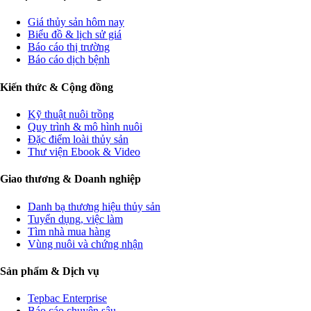
Giá thủy sản hôm nay
Biểu đồ & lịch sử giá
Báo cáo thị trường
Báo cáo dịch bệnh
Kiến thức & Cộng đồng
Kỹ thuật nuôi trồng
Quy trình & mô hình nuôi
Đặc điểm loài thủy sản
Thư viện Ebook & Video
Giao thương & Doanh nghiệp
Danh bạ thương hiệu thủy sản
Tuyển dụng, việc làm
Tìm nhà mua hàng
Vùng nuôi và chứng nhận
Sản phẩm & Dịch vụ
Tepbac Enterprise
Báo cáo chuyên sâu