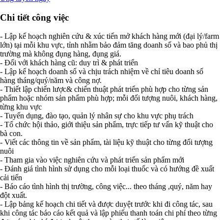
Chi tiết công việc
- Lập kế hoạch nghiên cứu & xúc tiến mở khách hàng mới (đại lý/farm
lớn) tại mỗi khu vực, tỉnh nhằm bảo đảm tăng doanh số và bao phủ thị
trường mà không đụng hàng, đụng giá.
- Đối với khách hàng cũ: duy trì & phát triển
- Lập kế hoạch doanh số và chịu trách nhiệm về chỉ tiêu doanh số
hàng tháng/quý/năm và công nợ.
- Thiết lập chiến lược& chiến thuật phát triển phù hợp cho từng sản
phẩm hoặc nhóm sản phẩm phù hợp; mỗi đối tượng nuôi, khách hàng,
từng khu vực
- Tuyển dụng, đào tạo, quản lý nhân sự cho khu vực phụ trách
- Tổ chức hội thảo, giới thiệu sản phẩm, trực tiếp tư vấn kỹ thuật cho
bà con.
- Viết các thông tin về sản phẩm, tài liệu kỹ thuật cho từng đối tượng
nuôi
- Tham gia vào việc nghiên cứu và phát triển sản phẩm mới
- Đánh giá tình hình sử dụng cho mỗi loại thuốc và có hướng đề xuất
cải tiến
- Báo cáo tình hình thị trường, công việc... theo tháng ,quý, năm hay
đột xuất.
- Lập bảng kế hoạch chi tiết và được duyệt trước khi đi công tác, sau
khi công tác báo cáo kết quả và lập phiếu thanh toán chi phí theo từng