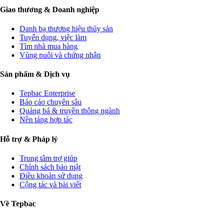
Giao thương & Doanh nghiệp
Danh bạ thương hiệu thủy sản
Tuyển dụng, việc làm
Tìm nhà mua hàng
Vùng nuôi và chứng nhận
Sản phẩm & Dịch vụ
Tepbac Enterprise
Báo cáo chuyên sâu
Quảng bá & truyền thông ngành
Nền tảng hợp tác
Hỗ trợ & Pháp lý
Trung tâm trợ giúp
Chính sách bảo mật
Điều khoản sử dụng
Cộng tác và bài viết
Về Tepbac