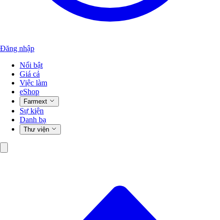
Đăng nhập
Nổi bật
Giá cả
Việc làm
eShop
Farmext
Sự kiện
Danh bạ
Thư viện