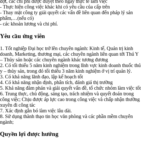
đợt, các chi phí được duyệt theo ngày thực tế làm việc
- Thực hiện công việc khác khi có yêu cầu của cấp trên
- Thay mặt công ty giải quyết các vấn đề liên quan đến pháp lý sản
phẩm,…(nếu có)
- các khoản lương và chi phí.
Yêu cầu ứng viên
1. Tốt nghiệp Đại học trở lên chuyên ngành: Kinh tế, Quản trị kinh
doanh, Marketing, thương mại, các chuyên ngành liên quan tới Thú Y
– Thủy sản hoặc các chuyên ngành khác tương đương
2. Có tối thiểu 5 năm kinh nghiệm trong lĩnh vực kinh doanh thuốc thú
y – thủy sản, trong đó tối thiểu 3 năm kinh nghiệm ở vị trí quản lý.
3. Có khả năng lãnh đạo, lập kế hoạch tốt
4. Có khả năng nhận định, phân tích, đánh giá thị trường
5. Khả năng đàm phán và giải quyết vấn đề, tổ chức nhóm làm việc tốt
6. Trung thực, chủ động, sáng tạo, trách nhiệm và quyết đoán trong
công việc; Chịu được áp lực cao trong công việc và chấp nhận thường
xuyên đi công tác
7. Xác định gắn bó làm việc lâu dài.
8. Sử dụng thành thạo tin học văn phòng và các phần mềm chuyên
ngành;
Quyền lợi được hưởng