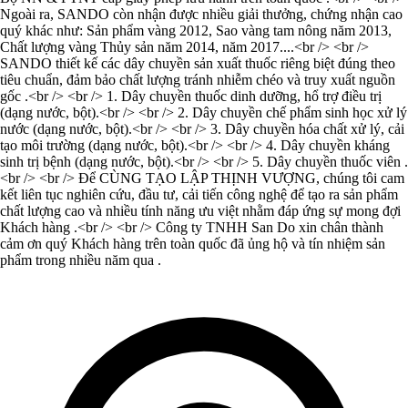
Ngoài ra, SANDO còn nhận được nhiều giải thưởng, chứng nhận cao
quý khác như: Sản phẩm vàng 2012, Sao vàng tam nông năm 2013,
Chất lượng vàng Thủy sản năm 2014, năm 2017....<br /> <br />
SANDO thiết kế các dây chuyền sản xuất thuốc riêng biệt đúng theo
tiêu chuẩn, đảm bảo chất lượng tránh nhiễm chéo và truy xuất nguồn
gốc .<br /> <br /> 1. Dây chuyền thuốc dinh dưỡng, hổ trợ điều trị
(dạng nước, bột).<br /> <br /> 2. Dây chuyền chế phẩm sinh học xử lý
nước (dạng nước, bột).<br /> <br /> 3. Dây chuyền hóa chất xử lý, cải
tạo môi trường (dạng nước, bột).<br /> <br /> 4. Dây chuyền kháng
sinh trị bệnh (dạng nước, bột).<br /> <br /> 5. Dây chuyền thuốc viên .
<br /> <br /> Để CÙNG TẠO LẬP THỊNH VƯỢNG, chúng tôi cam
kết liên tục nghiên cứu, đầu tư, cải tiến công nghệ để tạo ra sản phẩm
chất lượng cao và nhiều tính năng ưu việt nhằm đáp ứng sự mong đợi
Khách hàng .<br /> <br /> Công ty TNHH San Do xin chân thành
cảm ơn quý Khách hàng trên toàn quốc đã ủng hộ và tín nhiệm sản
phẩm trong nhiều năm qua .