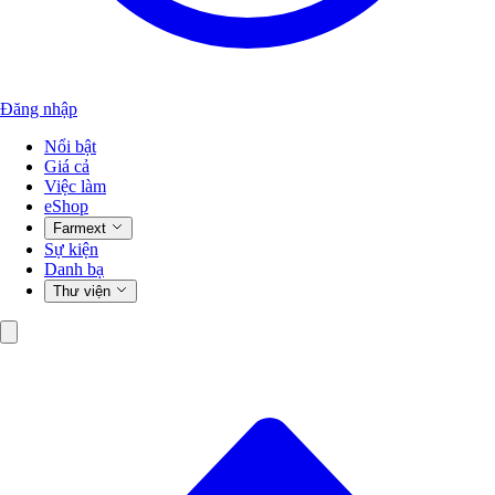
Đăng nhập
Nổi bật
Giá cả
Việc làm
eShop
Farmext
Sự kiện
Danh bạ
Thư viện