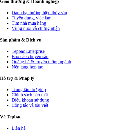
Giao thương & Doanh nghiệp
Danh bạ thương hiệu thủy sản
Tuyển dụng, việc làm
Tìm nhà mua hàng
Vùng nuôi và chứng nhận
Sản phẩm & Dịch vụ
Tepbac Enterprise
Báo cáo chuyên sâu
Quảng bá & truyền thông ngành
Nền tảng hợp tác
Hỗ trợ & Pháp lý
Trung tâm trợ giúp
Chính sách bảo mật
Điều khoản sử dụng
Cộng tác và bài viết
Về Tepbac
Liên hệ