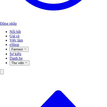
Đăng nhập
Nổi bật
Giá cả
Việc làm
eShop
Farmext
Sự kiện
Danh bạ
Thư viện