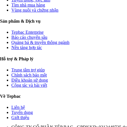
Tìm nhà mua hàng
Vùng nuôi và chứng nhận
Sản phẩm & Dịch vụ
Tepbac Enterprise
Báo cáo chuyên sâu
Quảng bá & truyền thông ngành
Nền tảng hợp tác
Hỗ trợ & Pháp lý
Trung tâm trợ giúp
Chính sách bảo mật
Điều khoản sử dụng
Cộng tác và bài viết
Về Tepbac
Liên hệ
Tuyển dụng
Giới thiệu