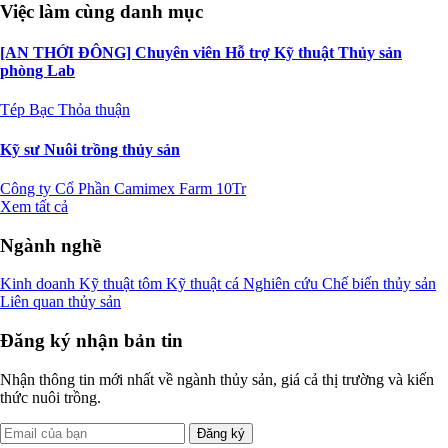
Việc làm cùng danh mục
[AN THỚI ĐÔNG] Chuyên viên Hỗ trợ Kỹ thuật Thủy sản
phòng Lab
Tép Bạc
Thỏa thuận
Kỹ sư Nuôi trồng thủy sản
Công ty Cổ Phần Camimex Farm
10Tr
Xem tất cả
Ngành nghề
Kinh doanh
Kỹ thuật tôm
Kỹ thuật cá
Nghiên cứu
Chế biến thủy sản
Liên quan thủy sản
Đăng ký nhận bản tin
Nhận thông tin mới nhất về ngành thủy sản, giá cả thị trường và kiến
thức nuôi trồng.
Đăng ký