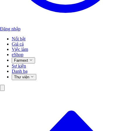
Đăng nhập
Nổi bật
Giá cả
Việc làm
eShop
Farmext
Sự kiện
Danh bạ
Thư viện