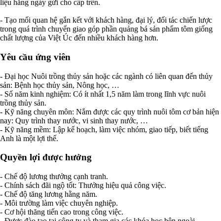
liệu hằng ngày gửi cho cấp trên.
- Tạo mối quan hệ gắn kết với khách hàng, đại lý, đối tác chiến lược
trong quá trình chuyển giao góp phần quảng bá sản phẩm tôm giống
chất lượng của Việt Úc đến nhiều khách hàng hơn.
Yêu cầu ứng viên
- Đại học Nuôi trồng thủy sản hoặc các ngành có liên quan đến thủy
sản: Bệnh học thủy sản, Nông học, …
- Số năm kinh nghiệm: Có ít nhất 1,5 năm làm trong lĩnh vực nuôi
trồng thủy sản.
- Kỹ năng chuyên môn: Nắm được các quy trình nuôi tôm cơ bản hiện
nay: Quy trình thay nước, vi sinh thay nước, …
- Kỹ năng mềm: Lập kế hoạch, làm việc nhóm, giao tiếp, biết tiếng
Anh là một lợi thế.
Quyền lợi được hưởng
- Chế độ lương thưởng cạnh tranh.
- Chính sách đãi ngộ tốt: Thưởng hiệu quả công việc.
- Chế độ tăng lương hằng năm.
- Môi trường làm việc chuyên nghiệp.
- Cơ hội thăng tiến cao trong công việc.
- Được đào tạo tại công ty và tham gia các khóa học bên ngoài.