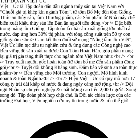
TẬP ĐOÀN VIỆT ÚC
Việt – Úc là Tập đoàn dẫn đầu ngành thủy sản tại Việt Nam với
“Chuỗi giá trị khép kín ngành Tôm”, từ tôm Bố Mẹ đến tôm Giống,
Thức ăn thủy sản, tôm Thương phẩm, các Sản phẩm từ Nhà máy chế
biến xuất khẩu thủy sản lên Bàn ăn người tiêu dùng.<br /> Đặc biệt,
trong mảng tôm Giống, Tập đoàn là nhà sản xuất giống lớn nhất cả
nước, đáp ứng hơn 30% thị phần, với tổng công suất trên 50 tỷ con
giống/năm.<br /> Cam kết theo đuổi sứ mạng “Nâng tầm tôm Việt”,
Việt Úc liên tục đầu tư nghiên cứu & ứng dụng các Công nghệ cao
Bền vững để sản xuất ra được Con Tôm Hoàn Hảo, góp phần mang
lại giá trị gia tăng thiết thực cho ngành tôm Việt Nam như:<br /> <br
/> Truy xuất nguồn gốc hoàn toàn (từ tôm bố mẹ đến sản phẩm đóng
gói)<br /> Tuyệt đối không Kháng sinh. Đảm bảo vệ sinh an toàn thực
phẩm<br /> Bền vững cho Môi trường, Con người, Mô hình kinh
doanh & toàn Ngành.<br /> <br /> Hiện Việt – Úc có quy mô hơn 17
công ty trải dài khắp cả nước & đang ngày càng mở rộng.<br /> Đội
ngũ Nhân sự chuyên nghiệp & chất lượng cao trên 2,000 người. Song
song đó, Tập đoàn phối hợp chặt chẻ, là Đối tác chiến lược của các
trường Đại học, Viện nghiên cứu uy tín trong nước & trên thế giới.