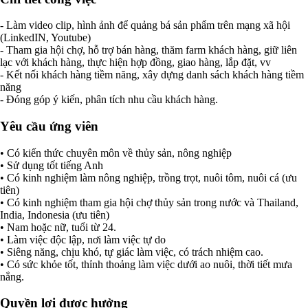
- Làm video clip, hình ảnh để quảng bá sản phẩm trên mạng xã hội
(LinkedIN, Youtube)
- Tham gia hội chợ, hỗ trợ bán hàng, thăm farm khách hàng, giữ liên
lạc với khách hàng, thực hiện hợp đồng, giao hàng, lắp đặt, vv
- Kết nối khách hàng tiềm năng, xây dựng danh sách khách hàng tiềm
năng
- Đóng góp ý kiến, phân tích nhu cầu khách hàng.
Yêu cầu ứng viên
• Có kiến thức chuyên môn về thủy sản, nông nghiệp
• Sử dụng tốt tiếng Anh
• Có kinh nghiệm làm nông nghiệp, trồng trọt, nuôi tôm, nuôi cá (ưu
tiên)
• Có kinh nghiệm tham gia hội chợ thủy sản trong nước và Thailand,
India, Indonesia (ưu tiên)
• Nam hoặc nữ, tuổi từ 24.
• Làm việc độc lập, nơi làm việc tự do
• Siêng năng, chịu khó, tự giác làm việc, có trách nhiệm cao.
• Có sức khỏe tốt, thỉnh thoảng làm việc dưới ao nuôi, thời tiết mưa
nắng.
Quyền lợi được hưởng