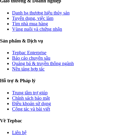
Giao thương & Doanh nghiệp
Danh bạ thương hiệu thủy sản
Tuyển dụng, việc làm
Tìm nhà mua hàng
Vùng nuôi và chứng nhận
Sản phẩm & Dịch vụ
Tepbac Enterprise
Báo cáo chuyên sâu
Quảng bá & truyền thông ngành
Nền tảng hợp tác
Hỗ trợ & Pháp lý
Trung tâm trợ giúp
Chính sách bảo mật
Điều khoản sử dụng
Cộng tác và bài viết
Về Tepbac
Liên hệ