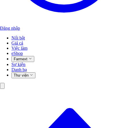
Đăng nhập
Nổi bật
Giá cả
Việc làm
eShop
Farmext
Sự kiện
Danh bạ
Thư viện