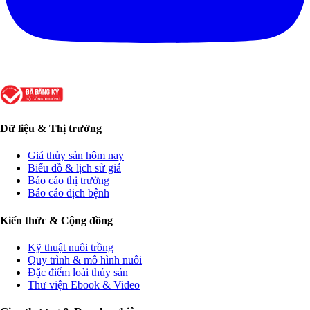
Dữ liệu & Thị trường
Giá thủy sản hôm nay
Biểu đồ & lịch sử giá
Báo cáo thị trường
Báo cáo dịch bệnh
Kiến thức & Cộng đồng
Kỹ thuật nuôi trồng
Quy trình & mô hình nuôi
Đặc điểm loài thủy sản
Thư viện Ebook & Video